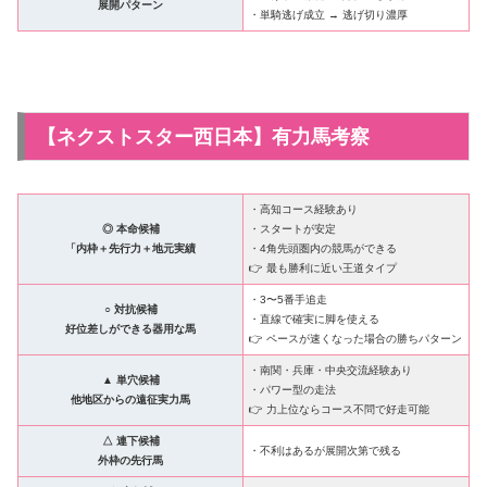
展開パターン
・単騎逃げ成立 → 逃げ切り濃厚
【ネクストスター西日本】有力馬考察
・高知コース経験あり
◎ 本命候補
・スタートが安定
「内枠＋先行力＋地元実績
・4角先頭圏内の競馬ができる
👉 最も勝利に近い王道タイプ
・3〜5番手追走
○ 対抗候補
・直線で確実に脚を使える
好位差しができる器用な馬
👉 ペースが速くなった場合の勝ちパターン
・南関・兵庫・中央交流経験あり
▲ 単穴候補
・パワー型の走法
他地区からの遠征実力馬
👉 力上位ならコース不問で好走可能
△ 連下候補
・不利はあるが展開次第で残る
外枠の先行馬