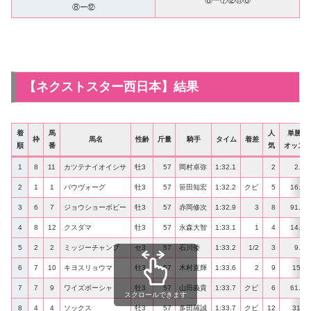
⑧ー⑦⑫⑪⑥
⑧ー⑫
【ネクストスター西日本】結果
着
馬
人
単勝
枠
馬名
性齢
斤量
騎手
タイム
着差
順
番
気
オッズ
1
8
11
カツテナイオイシサ
牡3
57
岡村卓弥
1:32.1
2
2.9
2
1
1
バウヴォーグ
牡3
57
笹田知宏
1:32.2
クビ
5
16.6
3
6
7
ジョウショーボビー
牡3
57
赤岡修次
1:32.9
3
8
91.7
4
8
12
クスダマ
牡3
57
永森大智
1:33.1
1
4
14.6
5
2
2
ミッジーチャンプ
セ3
57
石川倭
1:33.2
1/2
3
9.9
6
7
10
キヨスリョウマ
牡3
57
木村直輝
1:33.6
2
9
151
7
7
9
ワイズポーシャ
牡3
57
山田義貴
1:33.7
クビ
6
61.3
スクロールできます
8
4
4
ソックス
牡3
57
多田羅誠
1:33.7
クビ
12
315