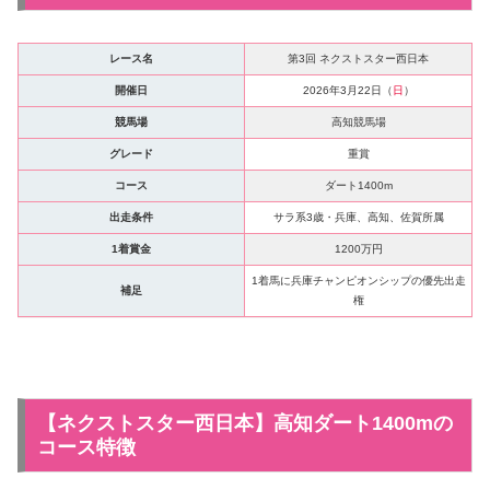
レース名
第3回 ネクストスター西日本
開催日
2026年3月22日（
日
）
競馬場
高知競馬場
グレード
重賞
コース
ダート1400m
出走条件
サラ系3歳・兵庫、高知、佐賀所属
1着賞金
1200万円
1着馬に兵庫チャンピオンシップの優先出走
補足
権
【ネクストスター西日本】高知ダート1400mの
コース特徴