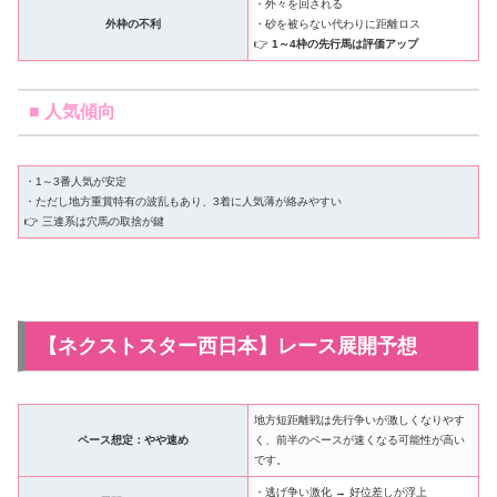
・外々を回される
外枠の不利
・砂を被らない代わりに距離ロス
👉
1～4枠の先行馬は評価アップ
■ 人気傾向
・1～3番人気が安定
・ただし地方重賞特有の波乱もあり、3着に人気薄が絡みやすい
👉 三連系は穴馬の取捨が鍵
【ネクストスター西日本】レース展開予想
地方短距離戦は先行争いが激しくなりやす
ペース想定：やや速め
く、前半のペースが速くなる可能性が高い
です。
・逃げ争い激化 → 好位差しが浮上