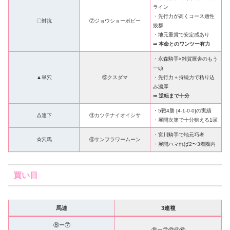
ライン
・先行力が高くコース適性
〇対抗
⑦ジョウショーボビー
抜群
・地元重賞で安定感あり
➡
本命とのワンツー有力
・永森騎手×雑賀厩舎のもう
一頭
▲
単穴
⑫クスダマ
・先行力＋持続力で粘り込
み濃厚
➡
逆転まで十分
・5戦4勝 [4-1-0-0]の実績
△
連下
⑪カツテナイオイシサ
・展開次第で十分狙える1頭
・宮川騎手で地元巧者
☆
穴馬
⑥サンフラワームーン
・展開ハマれば2〜3着圏内
買い目
馬連
3連複
⑧ー⑦