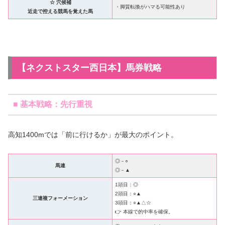
☆ 穴候補
・脚質転換がハマる可能性あり
近走で控える競馬を覚えた馬
【ネクストスター西日本】馬券戦略
■ 基本戦略：先行重視
高知1400mでは「前に行けるか」が最大のポイント。
◎－○
馬連
◎－▲
1頭目：◎
2頭目：○▲
三連複フォーメーション
3頭目：○▲△☆
👉 本線で的中率を確保。