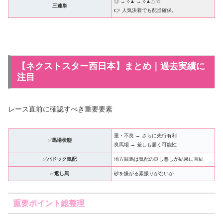
◎ → ○▲ → ○▲△☆
三連単
👉 人気決着でも配当確保。
【ネクストスター西日本】まとめ｜過去実績に
注目
レース直前に確認すべき重要要素
重・不良 → さらに先行有利
✅
馬場状態
良馬場 → 差しも届く可能性
✅
パドック気配
地方競馬は気配の良し悪しが結果に直結
✅
返し馬
砂を嫌がる素振りがないか
重要ポイント総整理