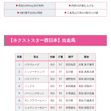
▶
高知1400mは先行有利
▶
内枠の評価を上げる
▶
4角5番手以内が理想
▶
三連系は穴馬の3着付けが鍵
【ネクストスター西日本】出走馬
馬番
馬名
性齢
斤量
騎手
厩舎
1
バウヴォーグ
牡3
57
笹田知宏
兵庫 新子雅司
2
ミッジーチャンプ
セ3
57
石川倭
佐賀 真島元徳
3
バリジグリー
牡3
57
城野慈尚
高知 細川忠義
4
ソックス
牡3
57
多田羅誠
高知 宮路洋一
5
バーニングホット
牝3
55
大澤誠志
高知 細川忠義
6
サンフラワームーン
牝3
55
宮川実
高知 打越勇児
7
ジョウショーボビー
牡3
57
赤岡修次
高知 雑賀正光