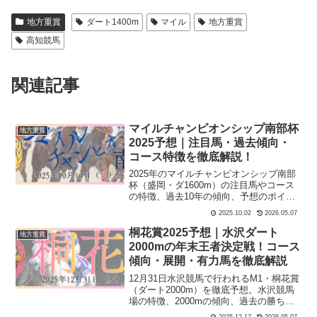
地方重賞
ダート1400m
マイル
地方重賞
高知競馬
関連記事
マイルチャンピオンシップ南部杯
地方重賞
2025予想｜注目馬・過去傾向・
コース特徴を徹底解説！
2025年のマイルチャンピオンシップ南部
杯（盛岡・ダ1600m）の注目馬やコース
の特徴、過去10年の傾向、予想のポイン
トを徹底分析！地方＆中央の実力馬が激
2025.10.02
2026.05.07
突する秋のダートマイル決戦を攻略しま
す。
桐花賞2025予想｜水沢ダート
地方重賞
2000mの年末王者決定戦！コース
傾向・展開・有力馬を徹底解説
12月31日水沢競馬で行われるM1・桐花賞
（ダート2000m）を徹底予想。水沢競馬
場の特徴、2000mの傾向、過去の勝ち馬
分析、展開予想から有力馬・穴馬候補、
2025.12.17
2026.05.07