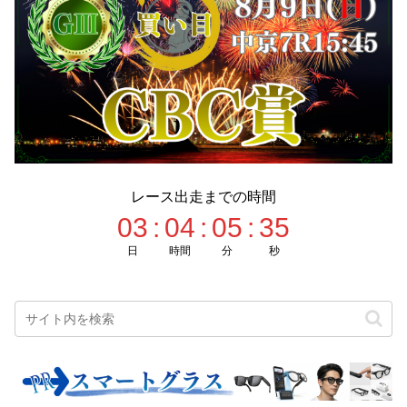
レース出走までの時間
03
:
04
:
05
:
34
日
時間
分
秒