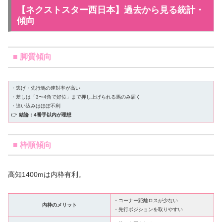
【ネクストスター西日本】過去から見る統計・
傾向
■ 脚質傾向
・逃げ・先行馬の連対率が高い
・差しは「3〜4角で好位」まで押し上げられる馬のみ届く
・追い込みはほぼ不利
👉
結論：4番手以内が理想
■ 枠順傾向
高知1400mは内枠有利。
・コーナー距離ロスが少ない
内枠のメリット
・先行ポジションを取りやすい