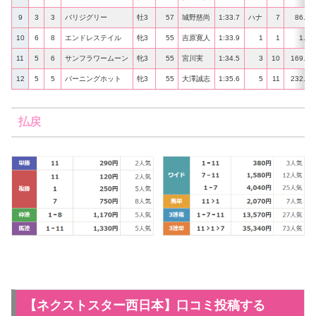
9
3
3
バリジグリー
牡3
57
城野慈尚
1:33.7
ハナ
7
86.2
10
6
8
エンドレステイル
牝3
55
吉原寛人
1:33.9
1
1
1.5
11
5
6
サンフラワームーン
牝3
55
宮川実
1:34.5
3
10
169.8
12
5
5
バーニングホット
牝3
55
大澤誠志
1:35.6
5
11
232.6
払戻
【ネクストスター西日本】口コミ投稿する