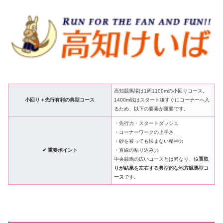
高知競馬場は1周1100mの小回りコース。
小回り＋先行有利の典型コース
1400m戦はスタート後すぐにコーナーへ入
るため、以下の要素が重要です。
・先行力・スタートダッシュ
・コーナーワークの上手さ
・砂を被っても怯まない精神力
✔ 重要ポイント
・直線の粘り込み力
中央競馬の広いコースとは異なり、
位置取
りが結果を左右する典型的な地方競馬型コ
ース
です。