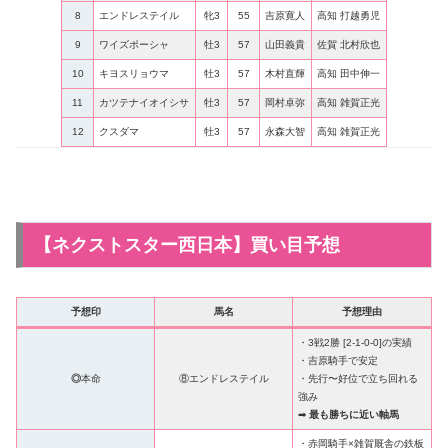
8
エンドレステイル
牝3
55
吉原寛人
高知 打越勇児
9
ワイズポーシャ
牡3
57
山田義貴
佐賀 北村欣也
10
キヨスリョウマ
牡3
57
木村直輝
高知 田中伸一
11
カツテナイオイシサ
牡3
57
岡村卓弥
高知 雑賀正光
12
クスダマ
牡3
57
永森大智
高知 雑賀正光
【ネクストスター西日本】買い目予想
予想印
馬名
予想理由
・3戦2勝 [2-1-0-0]の実績
・吉原騎手で安定
◎
本命
⑧エンドレステイル
・先行〜好位で立ち回れる
強み
➡
最も勝ちに近い軸馬
・赤岡騎手×雑賀厩舎の鉄板