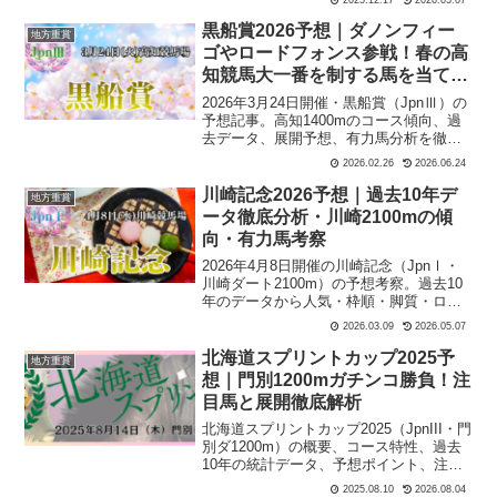
馬券戦略まで詳しく解説します。
黒船賞2026予想｜ダノンフィー
地方重賞
ゴやロードフォンス参戦！春の高
知競馬大一番を制する馬を当てる
買い目公開
2026年3月24日開催・黒船賞（JpnⅢ）の
予想記事。高知1400mのコース傾向、過
去データ、展開予想、有力馬分析を徹底
解説。中央勢優勢の交流重賞で狙うべき
2026.02.26
2026.06.24
本命馬と穴馬を紹介。
川崎記念2026予想｜過去10年デ
地方重賞
ータ徹底分析・川崎2100mの傾
向・有力馬考察
2026年4月8日開催の川崎記念（JpnⅠ・
川崎ダート2100m）の予想考察。過去10
年のデータから人気・枠順・脚質・ロー
テーションを徹底分析。川崎2100mコー
2026.03.09
2026.05.07
スの特徴やJRA勢と地方馬の傾向も詳し
く解説します。
北海道スプリントカップ2025予
地方重賞
想｜門別1200mガチンコ勝負！注
目馬と展開徹底解析
北海道スプリントカップ2025（JpnIII・門
別ダ1200m）の概要、コース特性、過去
10年の統計データ、予想ポイント、注目
馬まで網羅。夏のスプリント王者決定戦
2025.08.10
2026.08.04