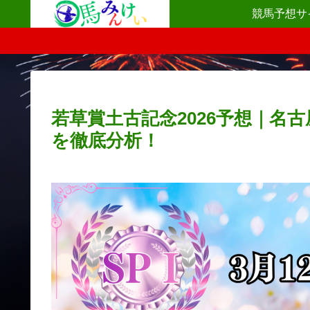
競馬予想サ
若草賞土古記念2026予想｜名古
を徹底分析！