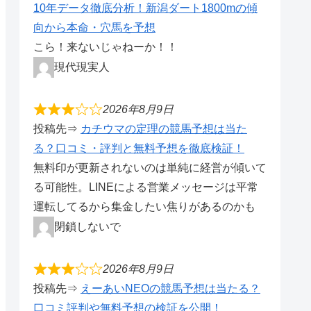
10年データ徹底分析！新潟ダート1800mの傾
向から本命・穴馬を予想
こら！来ないじゃねーか！！
現代現実人
2026年8月9日
投稿先⇒
カチウマの定理の競馬予想は当た
る？口コミ・評判と無料予想を徹底検証！
無料印が更新されないのは単純に経営が傾いて
る可能性。LINEによる営業メッセージは平常
運転してるから集金したい焦りがあるのかも
閉鎖しないで
2026年8月9日
投稿先⇒
えーあいNEOの競馬予想は当たる？
口コミ評判や無料予想の検証を公開！