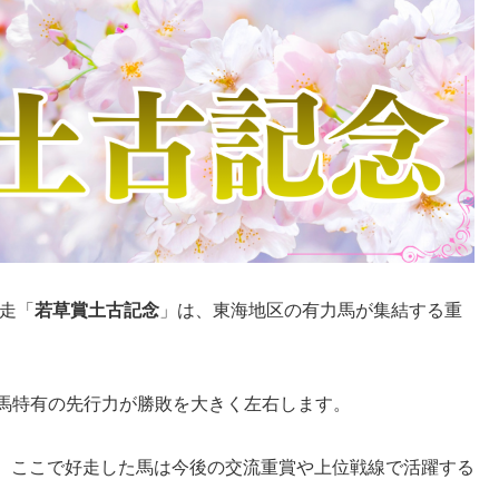
競走「
若草賞土古記念
」は、東海地区の有力馬が集結する重
競馬特有の先行力が勝敗を大きく左右します。
、ここで好走した馬は今後の交流重賞や上位戦線で活躍する