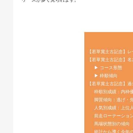
【若草賞土古記念】レ
【若草賞土古記念】名古
▶ コース形態
▶ 枠順傾向
【若草賞土古記念】過
枠順別成績：内枠
脚質傾向：逃げ・
人気別成績：上位
前走ローテーショ
馬場状態別の傾向
統計から導く今年