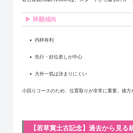
▶ 枠順傾向
内枠有利
先行・好位差しが中心
大外一気は決まりにくい
小回りコースのため、位置取りが非常に重要。後方
【若草賞土古記念】過去から見る