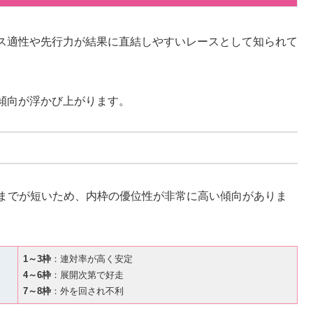
ス適性や先行力が結果に直結しやすいレースとして知られて
傾向が浮かび上がります。
ーまでが短いため、内枠の優位性が非常に高い傾向がありま
1～3枠
：連対率が高く安定
4～6枠
：展開次第で好走
7～8枠
：外を回され不利