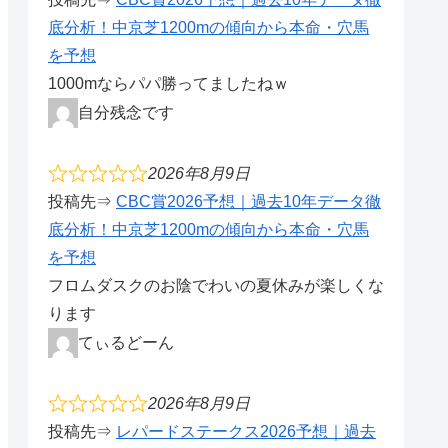
底分析！中京芝1200mの傾向から本命・穴馬
を予想
1000mならパパ勝ってましたねｗ
自分残念です
2026年8月9日
投稿先⇒
CBC賞2026予想｜過去10年データ徹
底分析！中京芝1200mの傾向から本命・穴馬
を予想
フロムダスクのお陰でわいの夏休みが楽しくな
ります
てぃるどーん
2026年8月9日
投稿先⇒
レパードステークス2026予想｜過去