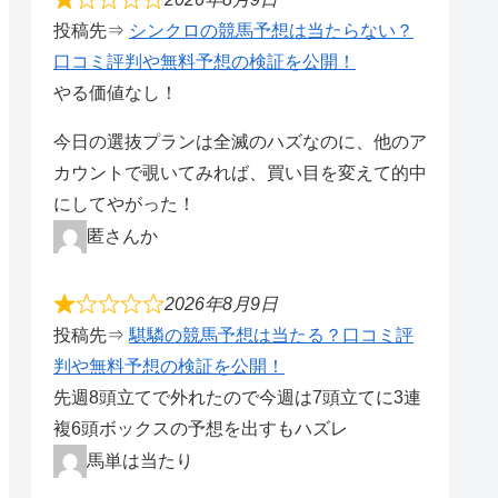
投稿先⇒
シンクロの競馬予想は当たらない？
口コミ評判や無料予想の検証を公開！
やる価値なし！
今日の選抜プランは全滅のハズなのに、他のア
カウントで覗いてみれば、買い目を変えて的中
にしてやがった！
匿さんか
2026年8月9日
投稿先⇒
騏驎の競馬予想は当たる？口コミ評
判や無料予想の検証を公開！
先週8頭立てで外れたので今週は7頭立てに3連
複6頭ボックスの予想を出すもハズレ
馬単は当たり