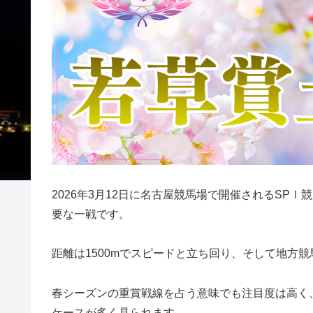
2026年3月12日に
名古屋競馬場
で開催されるSPⅠ
要な一戦です。
距離は1500mでスピードと立ち回り、そして地方
春シーズンの重賞戦線を占う意味でも注目度は高く
ケースが多く見られます。