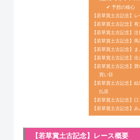
✔ 予想の核心
【若草賞土古記念】レ
【若草賞土古記念】有
【若草賞土古記念】注
【若草賞土古記念】馬
【若草賞土古記念】ま
【若草賞土古記念】出
【若草賞土古記念】買
買い目
【若草賞土古記念】結
払戻
【若草賞土古記念】口
【若草賞土古記念】み
【若草賞土古記念】レース概要