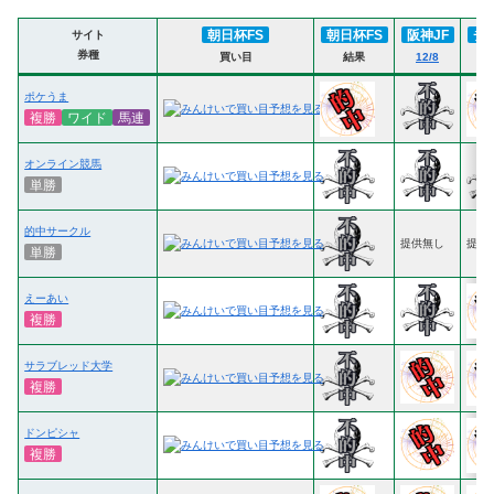
朝日杯FS
朝日杯FS
阪神JF
チ
サイト
券種
買い目
結果
12/8
ポケうま
複勝
ワイド
馬連
オンライン競馬
単勝
的中サークル
提供無し
提供
単勝
えーあい
複勝
サラブレッド大学
複勝
ドンピシャ
複勝