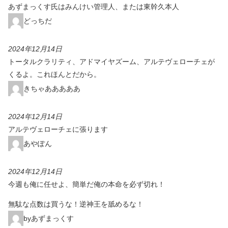
あずまっくす氏はみんけい管理人、または東幹久本人
どっちだ
2024年12月14日
トータルクラリティ、アドマイヤズーム、アルテヴェローチェが
くるよ。これほんとだから。
きちゃあああああ
2024年12月14日
アルテヴェローチェに張ります
あやぽん
2024年12月14日
今週も俺に任せよ、簡単だ俺の本命を必ず切れ！
無駄な点数は買うな！逆神王を舐めるな！
byあずまっくす