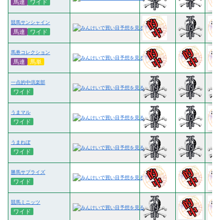
馬連
ワイド
競馬サンシャイン
馬連
ワイド
馬券コレクション
馬連
馬単
一点的中倶楽部
ワイド
うまマル
ワイド
うまれぼ
ワイド
勝馬サプライズ
ワイド
競馬ミニッツ
ワイド