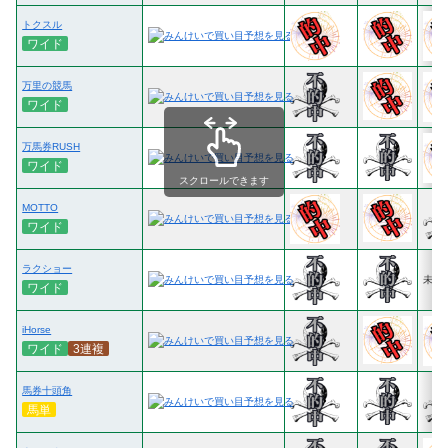
トクスル
ワイド
万里の競馬
ワイド
万馬券RUSH
ワイド
スクロールできます
MOTTO
ワイド
ラクショー
未確
ワイド
iHorse
ワイド
3連複
馬券十頭角
馬単