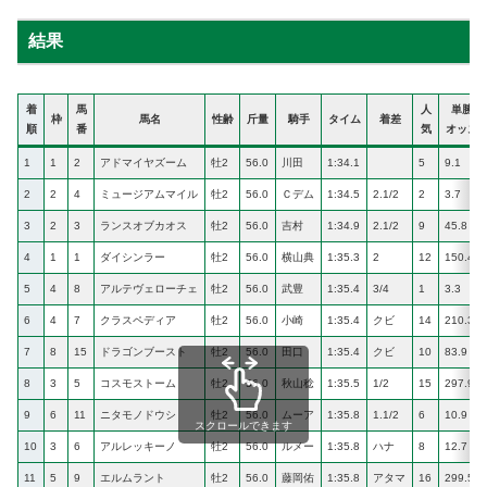
結果
着
馬
人
単勝
枠
馬名
性齢
斤量
騎手
タイム
着差
順
番
気
オッズ
1
1
2
アドマイヤズーム
牡2
56.0
川田
1:34.1
5
9.1
2
2
4
ミュージアムマイル
牡2
56.0
Ｃデム
1:34.5
2.1/2
2
3.7
3
2
3
ランスオブカオス
牡2
56.0
吉村
1:34.9
2.1/2
9
45.8
4
1
1
ダイシンラー
牡2
56.0
横山典
1:35.3
2
12
150.4
5
4
8
アルテヴェローチェ
牡2
56.0
武豊
1:35.4
3/4
1
3.3
6
4
7
クラスペディア
牡2
56.0
小崎
1:35.4
クビ
14
210.3
7
8
15
ドラゴンブースト
牡2
56.0
田口
1:35.4
クビ
10
83.9
8
3
5
コスモストーム
牡2
56.0
秋山稔
1:35.5
1/2
15
297.9
9
6
11
ニタモノドウシ
牡2
56.0
ムーア
1:35.8
1.1/2
6
10.9
スクロールできます
10
3
6
アルレッキーノ
牡2
56.0
ルメー
1:35.8
ハナ
8
12.7
11
5
9
エルムラント
牡2
56.0
藤岡佑
1:35.8
アタマ
16
299.5