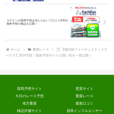
カチケンの競馬予想は当たらない？口コミ評判や
無料予想の検証を公開！
ホーム
重賞レース
【朝日杯フューチュリティステ
ークス】2024予想！競馬予想サイトの買い目を一挙公開！
競馬予想サイト
悪質サイト
今日のレース予想
重賞レース
地方重賞
最新口コミ
検証評価サイト
競馬インフルエンサー