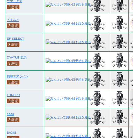
ウマークス
3連複
うまあど
3連複
EF SELECT
3連複
OYAYUBI競馬
3連複
的中エアライン
3連複
TORURU
3連複
neos
3連複
BAXIS