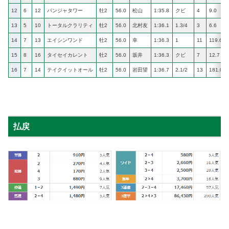
12
6
12
パンジャタワー
牡2
56.0
松山
1:35.8
クビ
4
9.0
13
5
10
トータルクラリティ
牡2
56.0
北村友
1:36.1
1.3/4
3
6.6
14
7
13
エイシンワンド
牡2
56.0
幸
1:36.3
1
11
119.6
15
8
16
タイセイカレント
牡2
56.0
坂井
1:36.3
クビ
7
12.7
16
7
14
テイクイットオール
牡2
56.0
岩田望
1:36.7
2.1/2
13
181.0
払戻