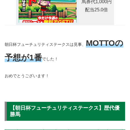
馬券代1,000円
配当25.0倍
MOTTOの
朝日杯フューチュリティステークスは見事、
予想が1番
でした！
おめでとうございます！
【
朝日杯フューチュリティステークス
】歴代優
勝馬