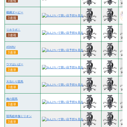
3連複
横綱ダービー
3連複
リホラボ！
3連複
ATARU
3連単
ウマはいぱー
3連単
大当たり競馬
3連単
俺の競馬
3連単
競馬総本舗ミリオン
3連単