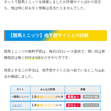
ネットで競馬ミニッツを検索しましたが評価サイトばかり目立
ち、他は特に目を引く情報は見当たりませんでした。
【競馬ミニッツ】他予想サイトとの比較
競馬ミニッツの無料予想は、毎日1日1レース提供で、買い目は券
種指定は無く
印付き5頭
をだすやり方です。
得意とするこの手法は、他予想サイトと比べ似ているところはあ
るか確認しました。
サイト
みんなの評価
券種
1.8
重賞あり
印付き5頭
✅競馬ミニッツ
176 件
1.8
重賞あり
印付き5頭
うまスグ
24 件