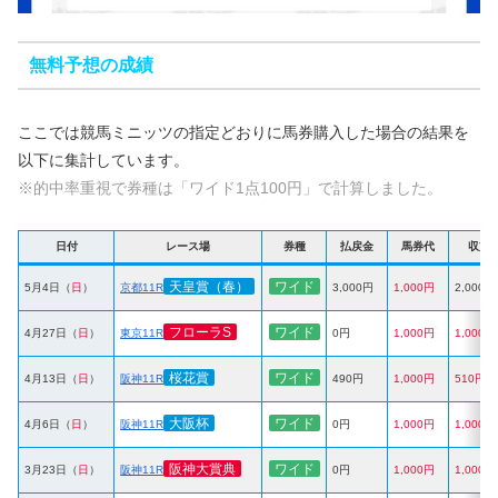
無料予想の成績
ここでは競馬ミニッツの指定どおりに馬券購入した場合の結果を
以下に集計しています。
※的中率重視で券種は「ワイド1点100円」で計算しました。
日付
レース場
券種
払戻金
馬券代
収支
天皇賞（春）
ワイド
5月4日（
日
）
京都11R
3,000円
1,000円
2,000円
フローラS
ワイド
4月27日（
日
）
東京11R
0円
1,000円
1,000円
桜花賞
ワイド
4月13日（
日
）
阪神11R
490円
1,000円
510円
大阪杯
ワイド
4月6日（
日
）
阪神11R
0円
1,000円
1,000円
阪神大賞典
ワイド
3月23日（
日
）
阪神11R
0円
1,000円
1,000円