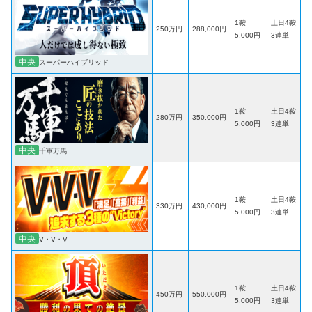
1鞍
土日4鞍
250万円
288,000円
5,000円
3連単
中央
スーパーハイブリッド
1鞍
土日4鞍
280万円
350,000円
5,000円
3連単
中央
千軍万馬
1鞍
土日4鞍
330万円
430,000円
5,000円
3連単
中央
V・V・V
1鞍
土日4鞍
450万円
550,000円
5,000円
3連単