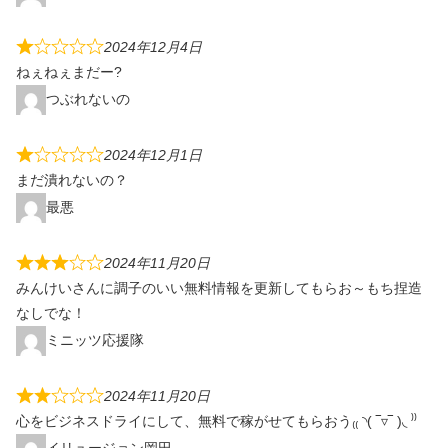
2024年12月4日
ねぇねぇまだー?
つぶれないの
2024年12月1日
まだ潰れないの？
最悪
2024年11月20日
みんけいさんに調子のいい無料情報を更新してもらお～もち捏造
なしでな！
ミニッツ応援隊
2024年11月20日
心をビジネスドライにして、無料で稼がせてもらおう₍₍ ◝( ‾▿‾ )◟ ⁾⁾