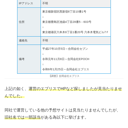
IPアドレス
不明
東京都新宿区西新宿6丁目10番1号
↓
住所
東京都豊島区池袋4丁目28番5－603号
↓
東京都港区六本木6丁目1番20号 六本木電気ビル7Ｆ
連絡先
不明
平成27年10月5日～合同会社セブン
↓
備考
令和元年11月8日～合同会社EPOCH
↓
令和6年1月25日～合同会社エブリス
【調査】合同会社エブリス
上記の如く、
運営のエブリスでHPなど探しましたが見当たりませ
んでした。
同社で運営している他の予想サイトは見当たりませんでしたが、
旧社名では一部該当
がある為以下に挙げます。