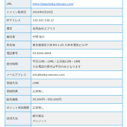
URL
https://www.keiba-minutes.com/
ドメイン取得日
2024年6月20日
IPアドレス
133.242.139.12
運営
合同会社エブリス
責任者
中間 祐介
所在地
東京都港区六本木6-1-20 六本木電気ビル7F
電話番号
03-6264-4844
平日11時～19時／土日祝11時～18時
受付時間
※お電話の受付は平日のみとなります
メールアドレス
info@keiba-minutes.com
登録方法
LINE
登録特典
記述無し
販売価格
30,000円～550,000円
ポイント有効期限
記述無し
銀行振込
決済方法
クレジット