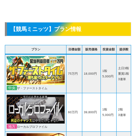
【競馬ミニッツ】プラン情報
プラン
目標金額
販売価格
投資金額
提供鞍
土日3鞍
1鞍
75万円
18,000円
重賞1鞍
5,000円
3連単
中央
ザ・ファーストタイム
1鞍
2鞍
60万円
39,800円
5,000円
3連単
地方
ローカルプロファイル