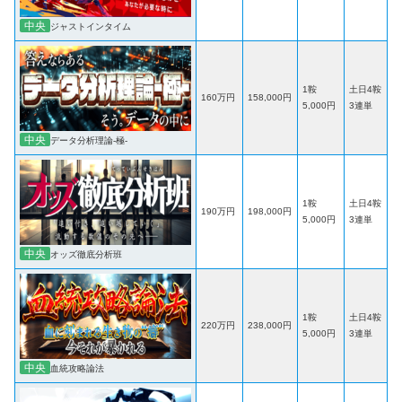
中央
ジャストインタイム
1鞍
土日4鞍
160万円
158,000円
5,000円
3連単
中央
データ分析理論-極-
1鞍
土日4鞍
190万円
198,000円
5,000円
3連単
中央
オッズ徹底分析班
1鞍
土日4鞍
220万円
238,000円
5,000円
3連単
中央
血統攻略論法