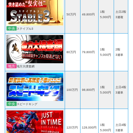
1鞍
土日2鞍
50万円
49,800円
5,000円
3連複
中央
ステイブル3
1鞍
2鞍
80万円
79,800円
5,000円
3連単
地方
地方大捜査網
1鞍
土日4鞍
100万円
98,800円
5,000円
3連単
中央
スピードキング
1鞍
土日4鞍
120万円
128,000円
5,000円
3連単