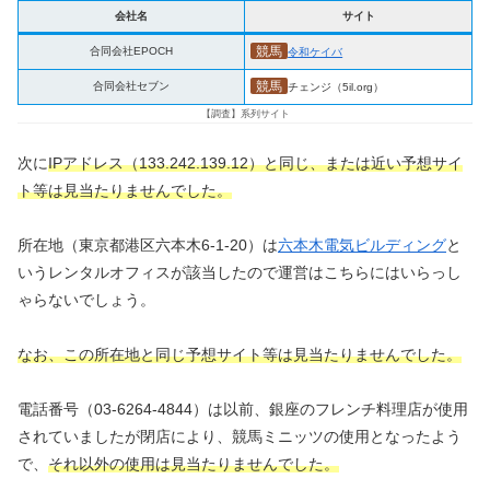
会社名
サイト
競馬
合同会社EPOCH
令和ケイバ
競馬
合同会社セブン
チェンジ（5il.org）
【調査】系列サイト
次に
IPアドレス（133.242.139.12）と同じ、または近い予想サイ
ト等は見当たりませんでした。
所在地（東京都港区六本木6-1-20）は
六本木電気ビルディング
と
いうレンタルオフィスが該当したので運営はこちらにはいらっし
ゃらないでしょう。
なお、この所在地と同じ予想サイト等は見当たりませんでした。
電話番号（03-6264-4844）は以前、銀座のフレンチ料理店が使用
されていましたが閉店により、競馬ミニッツの使用となったよう
で、
それ以外の使用は見当たりませんでした。