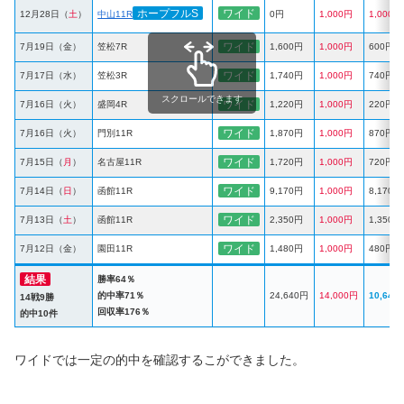
ホープフルS
ワイド
12月28日（
土
）
中山11R
0円
1,000円
1,000円
ワイド
7月19日（金）
笠松7R
1,600円
1,000円
600円
ワイド
7月17日（水）
笠松3R
1,740円
1,000円
740円
スクロールできます
ワイド
7月16日（火）
盛岡4R
1,220円
1,000円
220円
ワイド
7月16日（火）
門別11R
1,870円
1,000円
870円
ワイド
7月15日（
月
）
名古屋11R
1,720円
1,000円
720円
ワイド
7月14日（
日
）
函館11R
9,170円
1,000円
8,170円
ワイド
7月13日（
土
）
函館11R
2,350円
1,000円
1,350円
ワイド
7月12日（金）
園田11R
1,480円
1,000円
480円
結果
勝率64％
的中率71％
24,640円
14,000円
10,640
14戦9勝
回収率176％
的中10件
ワイドでは一定の的中を確認するこができました。