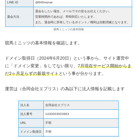
LINE ID
@846msnwr
退会をしたい場合、メールでその旨をお伝えください。
退会方法
営業時間内であれば、即時対応いたします。
また、退会時に所有しているポイント／権利は自動消滅となります。
競馬ミニッツの基本情報
競馬ミニッツの基本情報を確認します。
ドメイン取得日（2024年6月20日）という事から、サイト運営中
に「ドメイン変更」をしてない限り、
7月現在サービス開始からま
だ2ヶ月足らずの新規サイト
という事が分かります。
運営は（合同会社エブリス）の為以下に法人情報を記載します
法人名
合同会社エブリス
法人番号
1430003003963
URL
不明
ドメイン取得日
不明