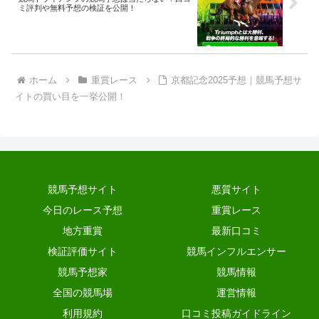
ミ評判や無料予想の検証を公開！
ホーム
重賞レース
京都記念2025予想｜競馬予想サ
イトの買い目を一挙公開！
競馬予想サイト
悪質サイト
今日のレース予想
重賞レース
地方重賞
最新口コミ
検証評価サイト
競馬インフルエンサー
競馬予想家
競馬情報
全国の競馬場
運営情報
利用規約
口コミ投稿ガイドライン