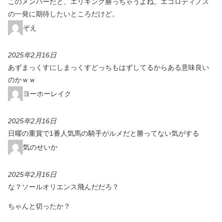
このメンバーだと、エリキング勝っちゃうよね。エコロディノス
の一発に期待したいところだけど。
ぞえ
2025年2月16日
あずまっくすにしまっくすどっちもはずしてるからある意味良い
のかｗｗ
ヨーホーレイク
2025年2月16日
日曜の重賞で1番人気馬の騎手がルメだと勝ってない気がする
気のせいか
2025年2月16日
な？ソールオリエンス飛んだだろ？
ちゃんと切ったか？