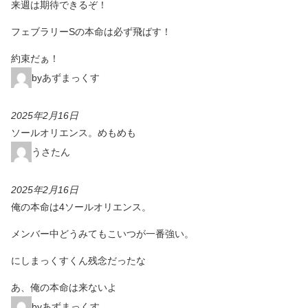
来週は期待できるぞ！
フェブラリーSの本命は必ず飛ばす！
約束だぁ！
byあずまっくす
2025年2月16日
ソールオリエンス。めもめも
うさたん
2025年2月16日
俺の本命は4ソールオリエンス。
メンバー中どうみてもこいつが一番強い。
にしまっくすくん残念だったな
あ、俺の本命は来ないよ
byあずまっくす