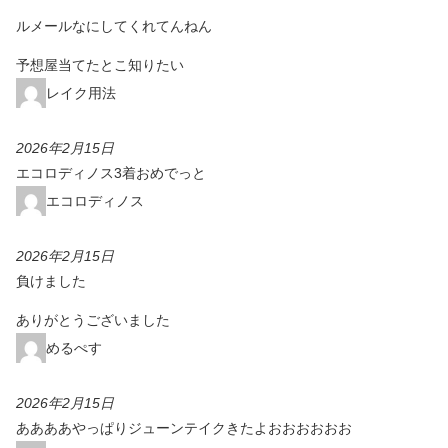
ルメールなにしてくれてんねん
予想屋当てたとこ知りたい
レイク用法
2026年2月15日
エコロディノス3着おめでっと
エコロディノス
2026年2月15日
負けました
ありがとうございました
めるぺす
2026年2月15日
ああああやっぱりジューンテイクきたよおおおおおお