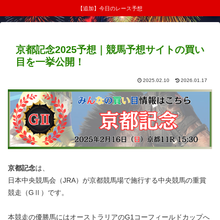
【追加】今日のレース予想
京都記念2025予想｜競馬予想サイトの買い
目を一挙公開！
2025.02.10
2026.01.17
京都記念
は、
日本中央競馬会（JRA）が京都競馬場で施行する中央競馬の重賞
競走（GⅡ）です。
本競走の優勝馬にはオーストラリアのG1コーフィールドカップへ