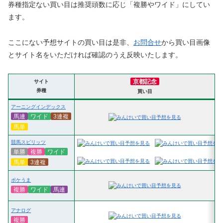
券種指定ない買い目は推奨頭数に応じ「複勝やワイド」にしてい
ます。
ここにない予想サイトの買い目は是非、
お問合せ
から買い目画像
とサイト名をいただければ確認のうえ反映いたします。
京都記念
サイト
券種
買い目
アーニングインデックス
馬連
ワイド
3連複
馬単
競馬スピリッツ
単勝
複勝
ワイド
馬単
3連複
ポケうま
複勝
ワイド
馬連
アナログ
複勝