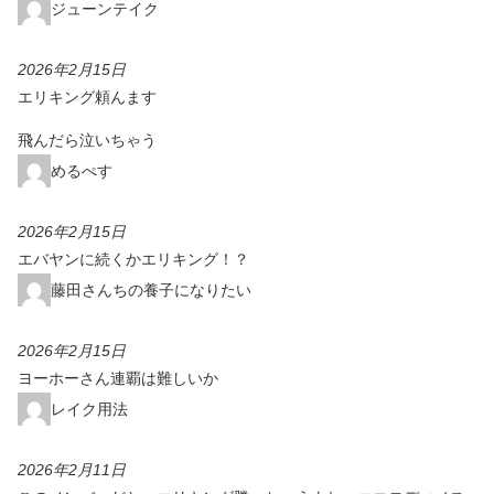
ジューンテイク
2026年2月15日
エリキング頼んます
飛んだら泣いちゃう
めるぺす
2026年2月15日
エバヤンに続くかエリキング！？
藤田さんちの養子になりたい
2026年2月15日
ヨーホーさん連覇は難しいか
レイク用法
2026年2月11日