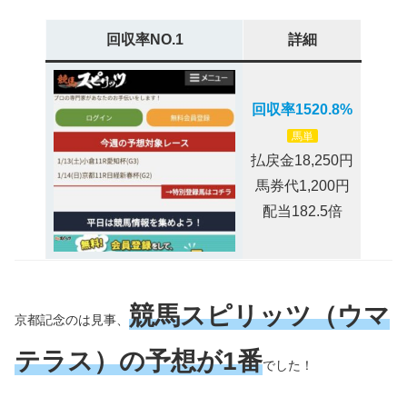
回収率NO.1
詳細
回収率1520.8%
馬単
払戻金18,250円
馬券代1,200円
配当182.5倍
競馬スピリッツ（ウマ
京都記念のは見事、
テラス）の予想が1番
でした！