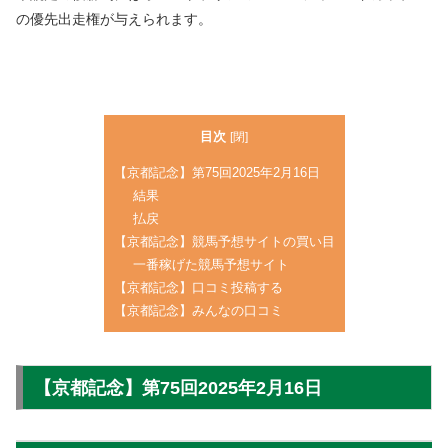
の優先出走権が与えられます。
目次
[
閉
]
【京都記念】第75回2025年2月16日
結果
払戻
【京都記念】競馬予想サイトの買い目
一番稼げた競馬予想サイト
【京都記念】口コミ投稿する
【京都記念】みんなの口コミ
【
京都記念
】第75回2025年2月16日