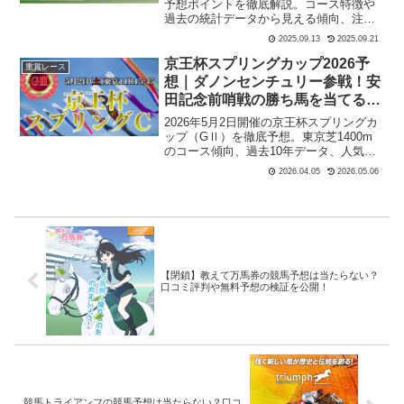
予想ポイントを徹底解説。コース特徴や
過去の統計データから見える傾向、注目
馬と展望を詳しくまとめた障害レースフ
2025.09.13
2025.09.21
ァン必見の最新情報
京王杯スプリングカップ2026予
重賞レース
想｜ダノンセンチュリー参戦！安
田記念前哨戦の勝ち馬を当てる買
い目公開
2026年5月2日開催の京王杯スプリングカ
ップ（GⅡ）を徹底予想。東京芝1400m
のコース傾向、過去10年データ、人気・
脚質・枠順・ローテーション分析から勝
2026.04.05
2026.05.06
ち馬の条件を解説。安田記念へ向かう重
要前哨戦の攻略法を公開。
【閉鎖】教えて万馬券の競馬予想は当たらない？
口コミ評判や無料予想の検証を公開！
競馬トライアンフの競馬予想は当たらない？口コ