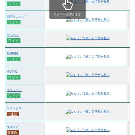
ワイド
スクロールできます
競馬ミニッツ
ワイド
テッパン
ワイド
TORURU
ワイド
MOTTO
ワイド
ラクショー
ワイド
ウマークス
3連複
うまあど
3連複