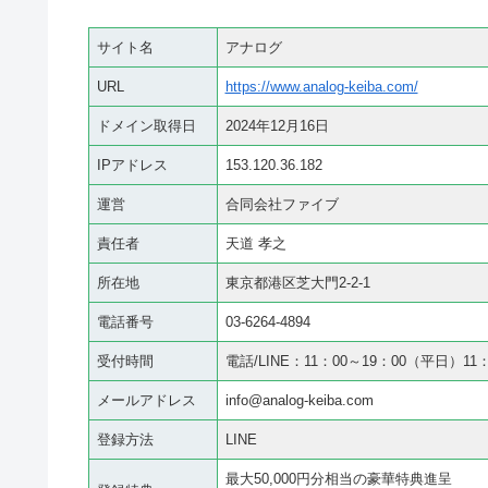
サイト名
アナログ
URL
https://www.analog-keiba.com/
ドメイン取得日
2024年12月16日
IPアドレス
153.120.36.182
運営
合同会社ファイブ
責任者
天道 孝之
所在地
東京都港区芝大門2-2-1
電話番号
03-6264-4894
受付時間
電話/LINE：11：00～19：00（平日）1
メールアドレス
info@analog-keiba.com
登録方法
LINE
最大50,000円分相当の豪華特典進呈