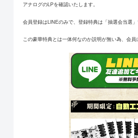
アナログのLPを確認いたします。
会員登録はLINEのみで、登録特典は「抽選会当選」
この豪華特典とは一体何なのか説明が無い為、会員