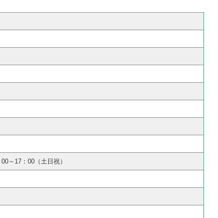
1：00～17：00（土日祝）