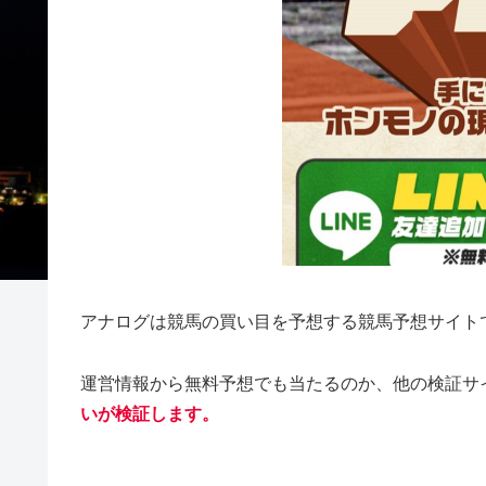
アナログは競馬の買い目を予想する競馬予想サイト
運営情報から無料予想でも当たるのか、他の検証サ
いが検証します。