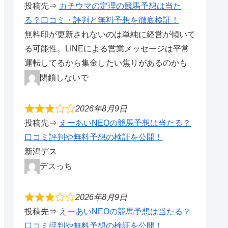
投稿先⇒
カチウマの定理の競馬予想は当た
る？口コミ・評判と無料予想を徹底検証！
無料印が更新されないのは単純に経営が傾いて
る可能性。LINEによる営業メッセージは平常
運転してるから集金したい焦りがあるのかも
閉鎖しないで
2026年8月9日
投稿先⇒
えーあいNEOの競馬予想は当たる？
口コミ評判や無料予想の検証を公開！
新潟デス
デスっち
2026年8月9日
投稿先⇒
えーあいNEOの競馬予想は当たる？
口コミ評判や無料予想の検証を公開！