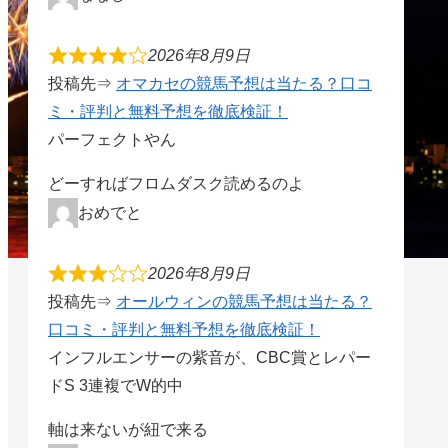
2026年8月9日
投稿先⇒
オマカセの競馬予想は当たる？口コ
ミ・評判と無料予想を徹底検証！
パーフェクトやん
どーすればフロムダスク読めるのよ
おめでと
2026年8月9日
投稿先⇒
オールウィンの競馬予想は当たる？
口コミ・評判と無料予想を徹底検証！
インフルエンサーの紫音が、CBC賞とレパー
ドS 3連複でW的中
軸は来ないが紐で来る