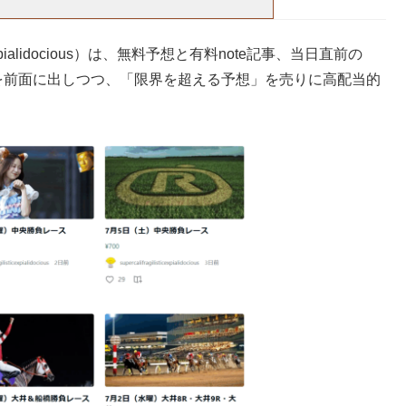
cexpialidocious）は、無料予想と有料note記事、当日直前の
を前面に出しつつ、「限界を超える予想」を売りに高配当的