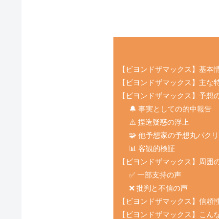
【ビヨンドザマックス】基本
【ビヨンドザマックス】主な特
【ビヨンドザマックス】予想
🔔 事実としての的中報告
⚠️ 捏造疑惑の浮上
🧩 他予想家の予想丸パク
📊 客観的検証
【ビヨンドザマックス】周囲
✅ 一部支持の声
❌ 批判と不信の声
【ビヨンドザマックス】信頼
【ビヨンドザマックス】こん