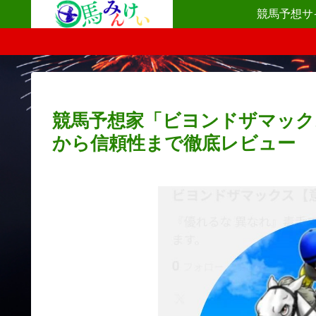
競馬予想サ
競馬予想家「ビヨンドザマック
から信頼性まで徹底レビュー