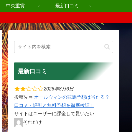
中央重賞
最新口コミ
最新口コミ
2026年8月6日
投稿先⇒
オールウィンの競馬予想は当たる？
口コミ・評判と無料予想を徹底検証！
サイトはユーザーに課金して貰いたい
それだけ