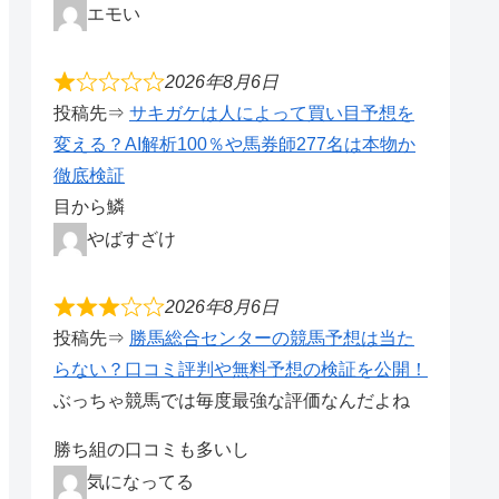
エモい
2026年8月6日
投稿先⇒
サキガケは人によって買い目予想を
変える？AI解析100％や馬券師277名は本物か
徹底検証
目から鱗
やばすざけ
2026年8月6日
投稿先⇒
勝馬総合センターの競馬予想は当た
らない？口コミ評判や無料予想の検証を公開！
ぶっちゃ競馬では毎度最強な評価なんだよね
勝ち組の口コミも多いし
気になってる