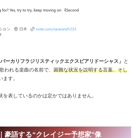
ーパーカリフラジリスティックエクスピアリドーシャス」
と
で歌われる楽曲の名前で、
困難な状況を説明する言葉、そし
います。
状を表しているのかは定かではありません。
｜豪語する“クレイジー予想家”像