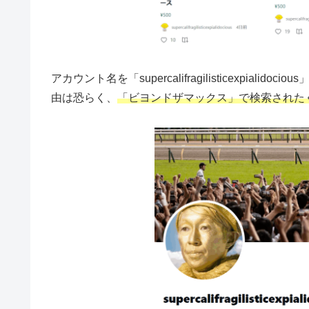
アカウント名を「supercalifragilisticexpi
由は恐らく、
「ビヨンドザマックス」で検索された