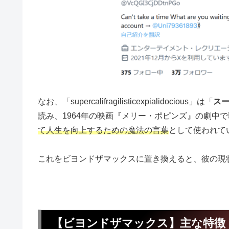
なお、「supercalifragilisticexpialidocious」は「
ス
読み、1964年の映画『メリー・ポピンズ』の劇中
て人生を向上するための魔法の言葉
として使われて
これをビヨンドザマックスに置き換えると、彼の現
【ビヨンドザマックス】主な特徴