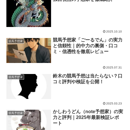
2025.10.10
競馬予想家「ごーるでん」の実力
競馬予想家
と信頼性｜的中力の裏側・口コ
ミ・信憑性を徹底レビュー
2025.07.31
鈴木の競馬予想は当たらない？口
競馬予想家
コミ評判や検証を公開！
2025.03.23
かしわうどん（note予想家）の実
競馬予想家
力と評判｜2025年最新検証レポ
ート