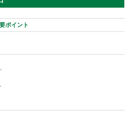
日
重要ポイント
録。
。