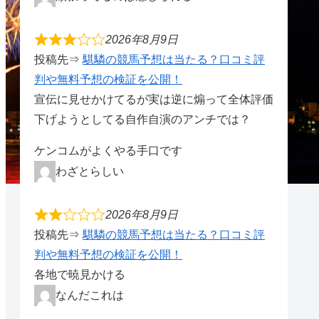
2026年8月9日
投稿先⇒
騏驎の競馬予想は当たる？口コミ評
判や無料予想の検証を公開！
宣伝に見せかけてるが実は逆に煽って全体評価
下げようとしてる自作自演のアンチでは？
ケンコムがよくやる手口です
わざとらしい
2026年8月9日
投稿先⇒
騏驎の競馬予想は当たる？口コミ評
判や無料予想の検証を公開！
各地で暁見かける
なんだこれは