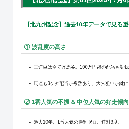
【北九州記念】第61回2025年7月6
【北九州記念】過去10年データで見る
① 波乱度の高さ
三連単は全て万馬券。100万円超の配当も記
馬連も3ケタ配当が複数あり、大穴狙いが鍵に
② 1番人気の不振 & 中位人気の好走傾向
過去10年、1番人気の勝利ゼロ、連対3度。