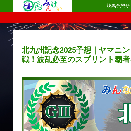
競馬予想サ
北九州記念2025予想｜ヤマ
戦！波乱必至のスプリント覇者