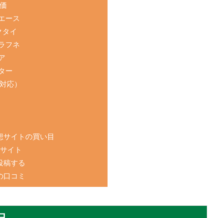
価
エース
クタイ
ラフネ
ア
ター
対応）
想サイトの買い目
想サイト
投稿する
の口コミ