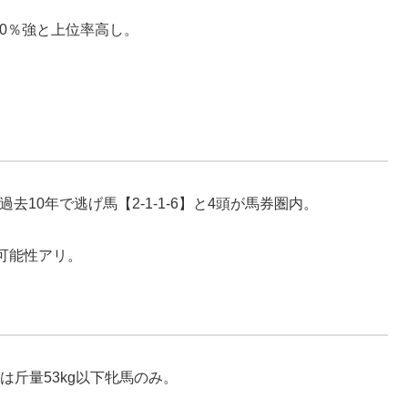
40％強と上位率高し
。
。
去10年で逃げ馬【2-1-1-6】と4頭が馬券圏内
。
可能性アリ。
は斤量53kg以下牝馬のみ
。