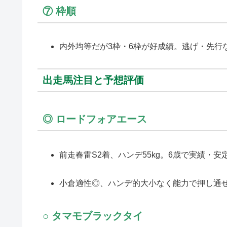
⑦ 枠順
内外均等だが3枠・6枠が好成績。逃げ・先行
出走馬注目と予想評価
◎ ロードフォアエース
前走春雷S2着、ハンデ55kg。6歳で実績・安
小倉適性◎、ハンデ的大小なく能力で押し通
○ タマモブラックタイ