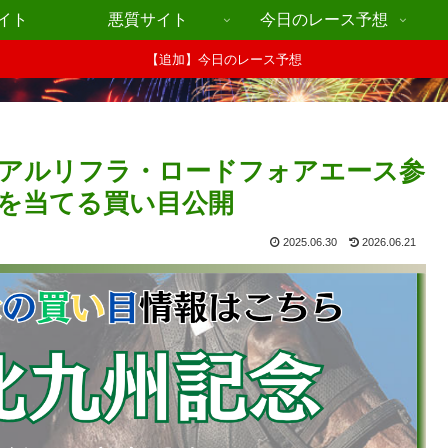
イト
悪質サイト
今日のレース予想
【追加】今日のレース予想
ニンアルリフラ・ロードフォアエース参
を当てる買い目公開
2025.06.30
2026.06.21