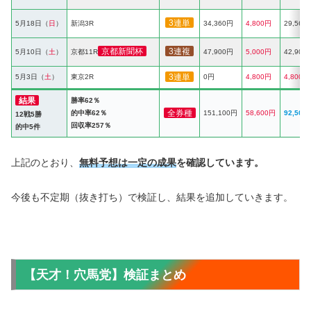
3連単
5月18日（
日
）
新潟3R
34,360円
4,800円
29,560
京都新聞杯
3連複
5月10日（
土
）
京都11R
47,900円
5,000円
42,900
3連単
5月3日（
土
）
東京2R
0円
4,800円
4,800円
結果
勝率62％
全券種
的中率62％
151,100円
58,600円
92,500
12戦5勝
回収率257％
的中5件
上記のとおり、
無料予想は一定の成果
を確認しています。
今後も不定期（抜き打ち）で検証し、結果を追加していきます。
【天才！穴馬党】検証まとめ