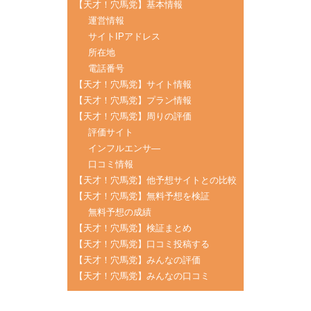
【天才！穴馬党】基本情報
運営情報
サイトIPアドレス
所在地
電話番号
【天才！穴馬党】サイト情報
【天才！穴馬党】プラン情報
【天才！穴馬党】周りの評価
評価サイト
インフルエンサ―
口コミ情報
【天才！穴馬党】他予想サイトとの比較
【天才！穴馬党】無料予想を検証
無料予想の成績
【天才！穴馬党】検証まとめ
【天才！穴馬党】口コミ投稿する
【天才！穴馬党】みんなの評価
【天才！穴馬党】みんなの口コミ