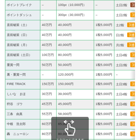
3連
ポイントブレイク
–
100pt（10,000円）
–
土日2鞍
3連
ポイントダッシュ
–
300pt（30,000円）
–
土日2鞍
3連単
直前秘策（土）
40万円
40,000円
1鞍5,000円
土2鞍
3連単
直前秘策（日）
40万円
40,000円
1鞍5,000円
日2鞍
3連単
直前秘策（月）
40万円
40,000円
1鞍5,000円
月2鞍
3連
直前秘策（土日）
100万円
80,000円
1鞍5,000円
土日4鞍
3連
重賞一閃
50万円
50,000円
1鞍5,000円
土日2鞍
裏・重賞一閃
–
120,000円
1鞍5,000円
–
3連
FIRE TRACK
150万円
150,000円
1鞍5,000円
土日3鞍
3連
しいな まほ
30万円
39,000円
1鞍5,000円
土日4鞍
3連
狩谷 ゴウ
45万円
45,000円
1鞍5,000円
土日4鞍
3連
三条 由真
55万円
58,000円
1鞍5,000円
土日4鞍
3連
中根 浩太郎
60万円
65,000円
1鞍5,000円
土日4鞍
3連
轟 ニューロン
80万円
80,000円
1鞍5,000円
土日4鞍
スクロールできます