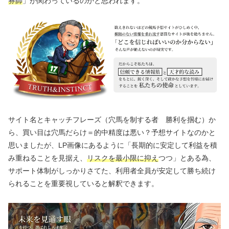
券師
」が関わっているのかと思われます。
サイト名とキャッチフレーズ（穴馬を制する者 勝利を掴む）か
ら、買い目は穴馬だらけ＝的中精度は悪い？予想サイトなのかと
思いましたが、LP画像にあるように「長期的に安定して利益を積
み重ねることを見据え、
リスクを最小限に抑え
つつ」とある為、
サポート体制がしっかりさてた、利用者全員が安定して勝ち続け
られることを重要視していると解釈できます。