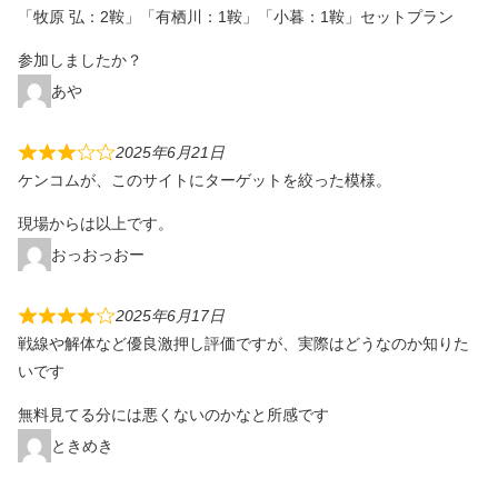
「牧原 弘：2鞍」「有栖川：1鞍」「小暮：1鞍」セットプラン
参加しましたか？
あや
2025年6月21日
ケンコムが、このサイトにターゲットを絞った模様。
現場からは以上です。
おっおっおー
2025年6月17日
戦線や解体など優良激押し評価ですが、実際はどうなのか知りた
いです
無料見てる分には悪くないのかなと所感です
ときめき