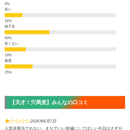
良い
様子見
良くない
最悪
【天才！穴馬党】みんなの口コミ
2026年6月7日
人気決着当てれない。まぢでいい加減にしてほしい今日はさすが