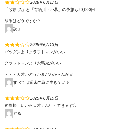
2025年6月17日
「牧原 弘」と「有栖川・小暮」の予想も20,000円
結果はどうですか？
調子
2025年6月13日
バツグンよりクラフトマンがいい
クラフトマンより穴馬党がいい
・・・天才かどうかまだわからんがｗ
すべては週末の為に生きている
2025年6月10日
神殿怪しいから天才くん行ってきます✋
穴る