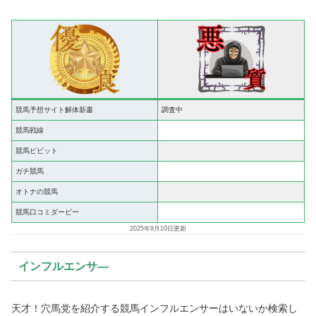
競馬予想サイト解体新書
調査中
競馬戦線
競馬ビビット
ガチ競馬
オトナの競馬
競馬口コミダービー
2025年9月10日更新
インフルエンサ―
天才！穴馬党を紹介する競馬インフルエンサーはいないか検索し