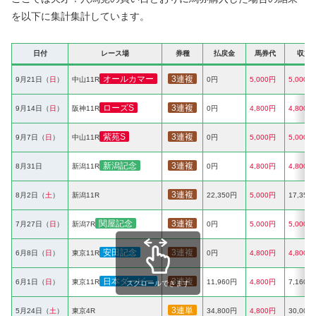
を以下に集計集計しています。
日付
レース場
券種
払戻金
馬券代
収支
オールカマー
3連複
9月21日（
日
）
中山11R
0円
5,000円
5,000円
ローズS
3連複
9月14日（
日
）
阪神11R
0円
4,800円
4,800円
紫苑S
3連複
9月7日（
日
）
中山11R
0円
5,000円
5,000円
新潟記念
3連複
8月31日
新潟11R
0円
4,800円
4,800円
3連複
8月2日（
土
）
新潟11R
22,350円
5,000円
17,350
関屋記念
3連複
7月27日（
日
）
新潟7R
0円
5,000円
5,000円
安田記念
3連複
6月8日（
日
）
東京11R
0円
4,800円
4,800円
日本ダービー
3連複
6月1日（
日
）
東京11R
11,960円
4,800円
7,160円
スクロールできます
3連単
5月24日（
土
）
東京4R
34,800円
4,800円
30,000