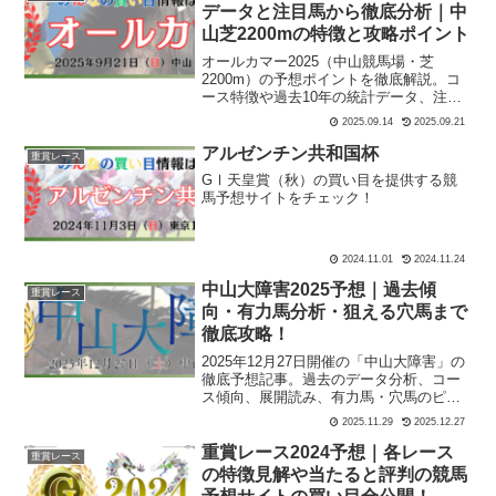
データと注目馬から徹底分析｜中
山芝2200mの特徴と攻略ポイント
オールカマー2025（中山競馬場・芝
2200m）の予想ポイントを徹底解説。コ
ース特徴や過去10年の統計データ、注目
馬の分析から買い方のヒントまで網羅。
2025.09.14
2025.09.21
秋のGⅠへつながる重要ステップレース
を詳しく解説します。
アルゼンチン共和国杯
重賞レース
GⅠ天皇賞（秋）の買い目を提供する競
馬予想サイトをチェック！
2024.11.01
2024.11.24
中山大障害2025予想｜過去傾
重賞レース
向・有力馬分析・狙える穴馬まで
徹底攻略！
2025年12月27日開催の「中山大障害」の
徹底予想記事。過去のデータ分析、コー
ス傾向、展開読み、有力馬・穴馬のピッ
クアップまで競馬ファン必見の内容で詳
2025.11.29
2025.12.27
しく解説します。
重賞レース2024予想｜各レース
重賞レース
の特徴見解や当たると評判の競馬