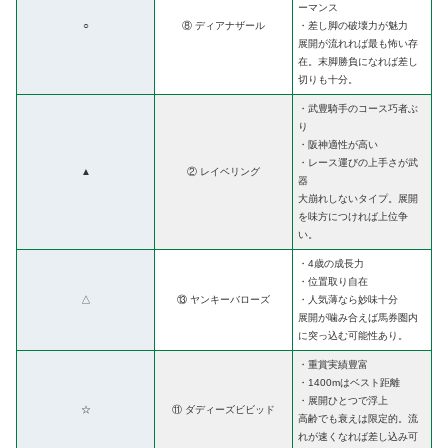
ーマンス
○
⑧ ディアナザール
・差し脚の破壊力が魅力
展開が流れれば最も怖い存
在。末脚勝負になれば差し
切りも十分。
・武豊騎手のコース巧者ぶ
り
・阪神適性が高い
・レース運びの上手さが武
▲
② レイベリング
器
大崩れしないタイプ。展開
を味方につければ上位争
い。
・4歳の成長力
・位置取り自在
△
⑬ ヤンキーバローズ
・人気薄なら妙味十分
展開が噛み合えば馬券圏内
に突っ込む可能性あり。
・重賞実績豊富
・1400mはベスト距離
・展開ひとつで浮上
☆
⑪ ダディーズビビッド
高齢でも衰えは限定的。流
れが速くなれば差し込み可