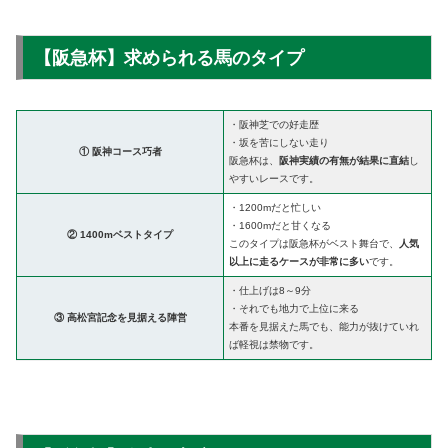
【阪急杯】求められる馬のタイプ
・阪神芝での好走歴
・坂を苦にしない走り
① 阪神コース巧者
阪急杯は、
阪神実績の有無が結果に直結
し
やすいレースです。
・1200mだと忙しい
・1600mだと甘くなる
② 1400mベストタイプ
このタイプは阪急杯がベスト舞台で、
人気
以上に走るケースが非常に多い
です。
・仕上げは8～9分
・それでも地力で上位に来る
③ 高松宮記念を見据える陣営
本番を見据えた馬でも、能力が抜けていれ
ば軽視は禁物です。