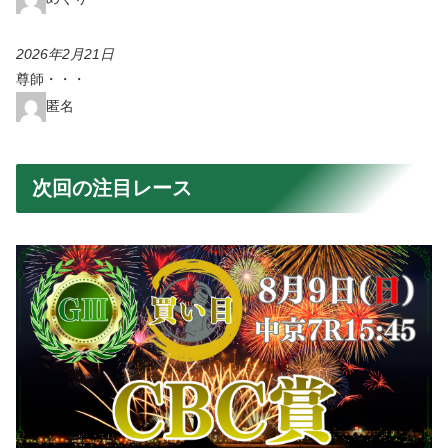
2026年2月21日
尊師・・・
匿名
次回の注目レース