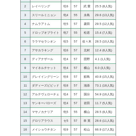
2
レイベリング
牡6
57
武 豊
25.5 (8人気)
3
スリールミニョン
牝4
55
永島
29.6 (13人気)
4
ナムラアトム
牡5
57
菱田
29.5 (12人気)
5
ドロップオブライト
牝7
55
松若
15.4 (7人気)
6
ララマセラシオン
牡5
57
佐々木
28.5 (10人気)
7
アサカラキング
牡6
57
北村
12.4 (6人気)
8
ディアナザール
牡4
57
団野
4.1 (1人気)
9
マイネルチケット
牡4
57
横山
6.0 (3人気)
10
グレイイングリーン
牡8
57
鮫島
40.8 (15人気)
11
ダディーズビビッド
牡8
57
池添
73.1 (18人気)
12
アルテヴェローチェ
牡4
57
国分
54.9 (16人気)
13
ヤンキーバローズ
牡4
57
岩田
11.7 (5人気)
14
マサノカナリア
牝5
55
横山
28.5 (9人気)
15
グロリアラウス
セ5
57
幸 英
28.6 (11人気)
16
メイショウチタン
牡9
57
松山
66.9 (17人気)