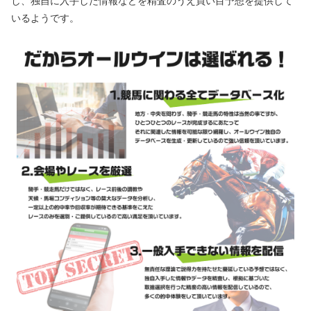
し、独自に入手した情報などを精査のうえ買い目予想を提供して
いるようです。