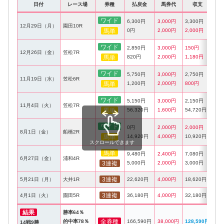
日付
レース場
券種
払戻金
馬券代
収支
ワイド
6,300円
3,000円
3,300円
12月29日（月）
園田10R
馬単
0円
2,000円
2,000円
ワイド
2,850円
3,000円
150円
12月26日（金）
笠松7R
馬単
820円
2,000円
1,180円
ワイド
5,750円
3,000円
2,750円
11月19日（水）
笠松6R
馬単
1,200円
2,000円
800円
ワイド
5,150円
3,000円
2,150円
11月4日（火）
笠松7R
馬単
56,320円
1,600円
54,720円
ワイド
0円
2,000円
2,000円
8月1日（金）
船橋2R
馬単
14,920円
4,000円
10,920円
スクロールできます
馬単
9,480円
2,400円
7,080円
6月27日（金）
浦和4R
3連複
5,000円
2,000円
3,000円
3連複
5月21日（月）
大井1R
22,620円
4,000円
18,620円
3連複
4月1日（火）
園田5R
36,180円
4,000円
32,180円
結果
勝率64％
全券種
的中率78％
166,590円
38,000円
128,590円
14戦9勝