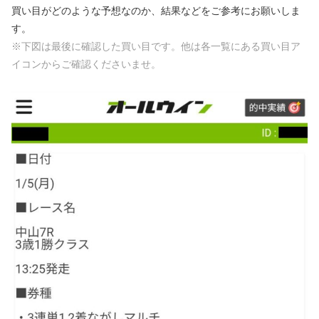
買い目がどのような予想なのか、結果などをご参考にお願いしま
す。
※下図は最後に確認した買い目です。他は各一覧にある買い目ア
イコンからご確認くださいませ。