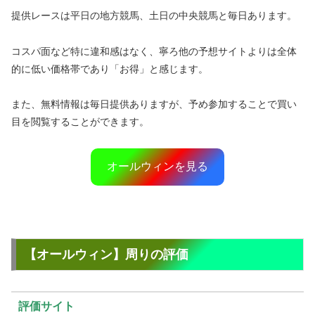
提供レースは平日の地方競馬、土日の中央競馬と毎日あります。
コスパ面など特に違和感はなく、寧ろ他の予想サイトよりは全体
的に低い価格帯であり「お得」と感じます。
また、無料情報は毎日提供ありますが、予め参加することで買い
目を閲覧することができます。
オールウィンを見る
【オールウィン】周りの評価
評価サイト