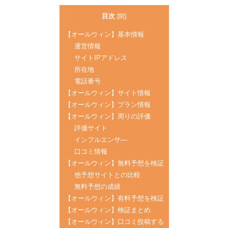
目次
[
閉
]
【オールウィン】基本情報
運営情報
サイトIPアドレス
所在地
電話番号
【オールウィン】サイト情報
【オールウィン】プラン情報
【オールウィン】周りの評価
評価サイト
インフルエンサ―
口コミ情報
【オールウィン】無料予想を検証
他予想サイトとの比較
無料予想の成績
【オールウィン】有料予想を検証
【オールウィン】検証まとめ
【オールウィン】口コミ投稿する