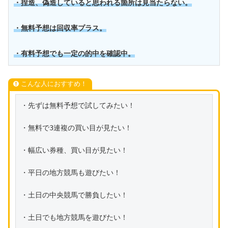
・捏造、偽造していると思われる箇所は見当たらない。
・無料予想は回収率プラス。
・有料予想でも一定の的中を確認中。
こんな人におすすめ！
・先ずは無料予想で試してみたい！
・無料で3連複の買い目が見たい！
・幅広い券種、買い目が見たい！
・平日の地方競馬も遊びたい！
・土日の中央競馬で勝負したい！
・土日でも地方競馬を遊びたい！