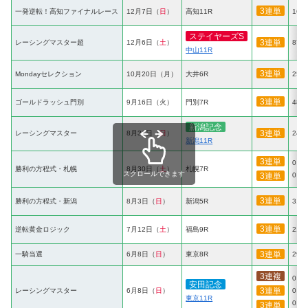
3連単
一発逆転！高知ファイナルレース
12月7日（
日
）
高知11R
168
ステイヤーズS
3連単
レーシングマスター超
12月6日（
土
）
87,
中山11R
3連単
Mondayセレクション
10月20日（月）
大井6R
253
3連単
ゴールドラッシュ門別
9月16日（火）
門別7R
483
新潟記念
3連単
レーシングマスター
8月31日（
日
）
240
新潟11R
3連単
0円
勝利の方程式・札幌
8月30日（
土
）
札幌7R
スクロールできます
3連単
0円
3連単
勝利の方程式・新潟
8月3日（
日
）
新潟5R
313
3連単
逆転黄金ロジック
7月12日（
土
）
福島9R
216
3連単
一騎当選
6月8日（
日
）
東京8R
296
3連複
0円
安田記念
3連単
レーシングマスター
6月8日（
日
）
0円
東京11R
0円
3連単