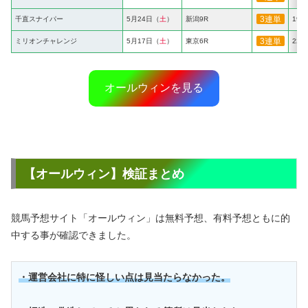
3連単
千直スナイパー
5月24日（
土
）
新潟9R
193
3連単
ミリオンチャレンジ
5月17日（
土
）
東京6R
224
オールウィンを見る
【オールウィン】検証まとめ
競馬予想サイト「オールウィン」は無料予想、有料予想ともに的
中する事が確認できました。
・運営会社に特に怪しい点は見当たらなかった。