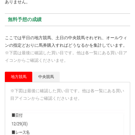
ありません。
無料予想の成績
ここでは平日の地方競馬、土日の中央競馬それぞれ、オールウィ
ンの指定どおりに馬券購入すればどうなるかを集計しています。
※下図は最後に確認した買い目です。他は各一覧にある買い目ア
イコンからご確認くださいませ。
地方競馬
中央競馬
※下図は最後に確認した買い目です。他は各一覧にある買い
目アイコンからご確認くださいませ。