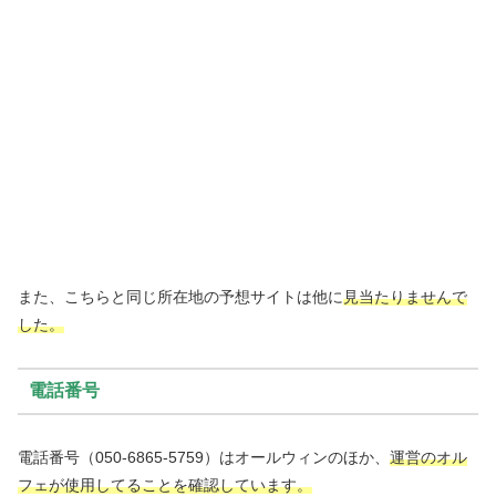
また、こちらと同じ所在地の予想サイトは他に
見当たりませんで
した。
電話番号
電話番号（050-6865-5759）はオールウィンのほか、
運営のオル
フェが使用してることを確認しています。