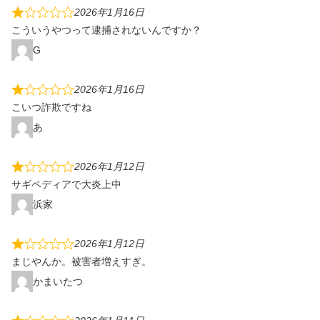
2026年1月16日
こういうやつって逮捕されないんですか？
G
2026年1月16日
こいつ詐欺ですね
あ
2026年1月12日
サギペディアで大炎上中
浜家
2026年1月12日
まじやんか。被害者増えすぎ。
かまいたつ