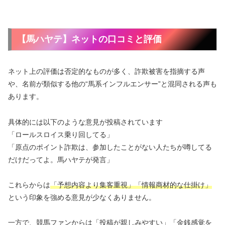
【馬ハヤテ】ネットの口コミと評価
ネット上の評価は否定的なものが多く、詐欺被害を指摘する声
や、名前が類似する他の“馬系インフルエンサー”と混同される声も
あります。
具体的には以下のような意見が投稿されています
「ロールスロイス乗り回してる」
「原点のポイント詐欺は、参加したことがない人たちが噂してる
だけだってよ。馬ハヤテが発言」
これらからは
「予想内容より集客重視」「情報商材的な仕掛け」
という印象を強める意見が少なくありません。
一方で、競馬ファンからは「投稿が親しみやすい」「金銭感覚を