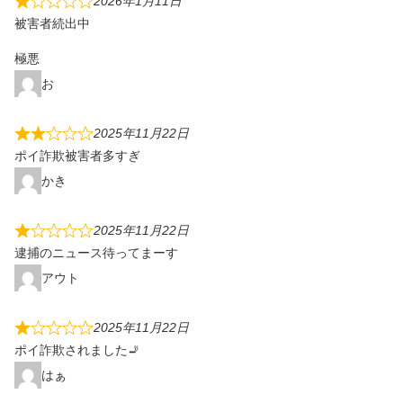
2026年1月11日
被害者続出中
極悪
お
2025年11月22日
ポイ詐欺被害者多すぎ
かき
2025年11月22日
逮捕のニュース待ってまーす
アウト
2025年11月22日
ポイ詐欺されました🚬
はぁ