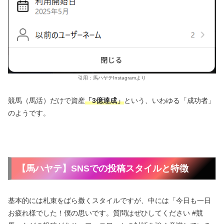
引用：馬ハヤテInstagramより
競馬（馬活）だけで資産
「3億達成」
という、いわゆる「成功者」
のようです。
【馬ハヤテ】SNSでの投稿スタイルと特徴
基本的には札束をばら撒くスタイルですが、中には「今日も一日
お疲れ様でした！僕の思いです。質問はぜひしてください #競