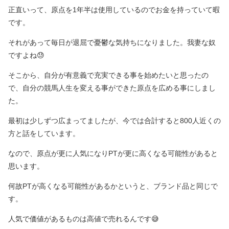
正直いって、原点を1年半は使用しているのでお金を持っていて暇
です。
それがあって毎日が退屈で憂鬱な気持ちになりました。我妻な奴
ですよね😓
そこから、自分が有意義で充実できる事を始めたいと思ったの
で、自分の競馬人生を変える事ができた原点を広める事にしまし
た。
最初は少しずつ広まってましたが、今では合計すると800人近くの
方と話をしています。
なので、原点が更に人気になりPTが更に高くなる可能性があると
思います。
何故PTが高くなる可能性があるかというと、ブランド品と同じで
す。
人気で価値があるものは高値で売れるんです😅