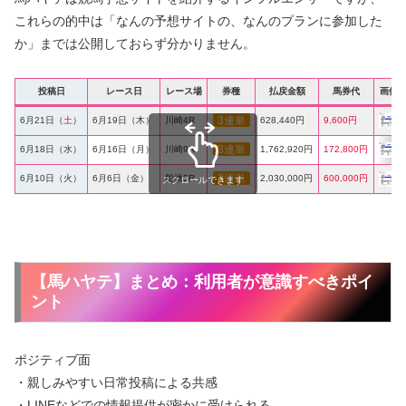
これらの的中は「なんの予想サイトの、なんのプランに参加した
か」までは公開しておらず分かりません。
投稿日
レース日
レース場
券種
払戻金額
馬券代
画像
3連単
6月21日（
土
）
6月19日（木）
川崎4R
628,440円
9,600円
3連単
6月18日（水）
6月16日（月）
川崎9R
1,762,920円
172,800円
3連単
6月10日（火）
6月6日（金）
船橋5R
2,030,000円
600,000円
スクロールできます
【馬ハヤテ】まとめ：利用者が意識すべきポイ
ント
ポジティブ面
・親しみやすい日常投稿による共感
・LINEなどでの情報提供が密かに受けられる