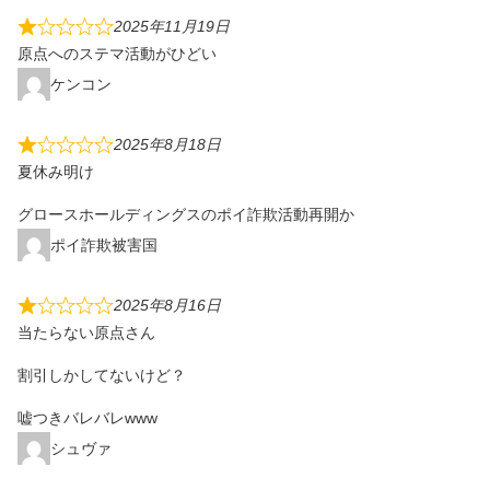
2025年11月19日
原点へのステマ活動がひどい
ケンコン
2025年8月18日
夏休み明け
グロースホールディングスのポイ詐欺活動再開か
ポイ詐欺被害国
2025年8月16日
当たらない原点さん
割引しかしてないけど？
嘘つきバレバレwww
シュヴァ