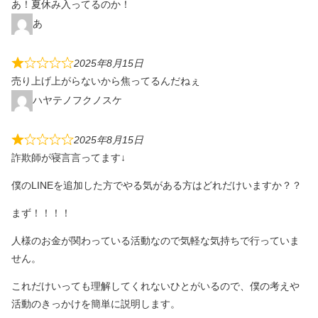
あ！夏休み入ってるのか！
あ
2025年8月15日
売り上げ上がらないから焦ってるんだねぇ
ハヤテノフクノスケ
2025年8月15日
詐欺師が寝言言ってます↓
僕のLINEを追加した方でやる気がある方はどれだけいますか？？
まず！！！！
人様のお金が関わっている活動なので気軽な気持ちで行っていま
せん。
これだけいっても理解してくれないひとがいるので、僕の考えや
活動のきっかけを簡単に説明します。