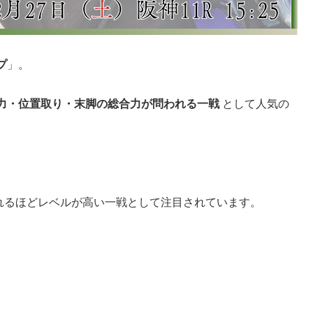
プ
」。
力・位置取り・末脚の総合力が問われる一戦
として人気の
れるほどレベルが高い一戦として注目されています。