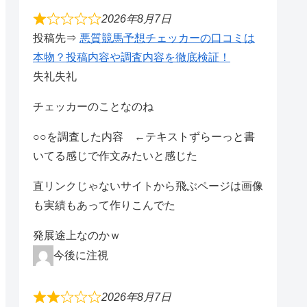
2026年8月7日
投稿先⇒
悪質競馬予想チェッカーの口コミは
本物？投稿内容や調査内容を徹底検証！
失礼失礼
チェッカーのことなのね
○○を調査した内容 ←テキストずらーっと書
いてる感じで作文みたいと感じた
直リンクじゃないサイトから飛ぶページは画像
も実績もあって作りこんでた
発展途上なのかｗ
今後に注視
2026年8月7日