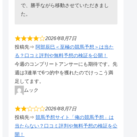
で、勝手ながら移動させていただきまし
た。
2026年8月7日
投稿先⇒
阿部辰巳＜至極の競馬予想＞は当た
る？口コミ評判や無料予想の検証を公開！
今週のコンプリートアンサーにも期待です。先
週は3連単で6つ的中を獲れたのでけっこう満
足してます。
ムック
2026年8月7日
投稿先⇒
競馬予想サイト「俺の競馬予想」は
当たらない？口コミ評判や無料予想の検証を公
開！