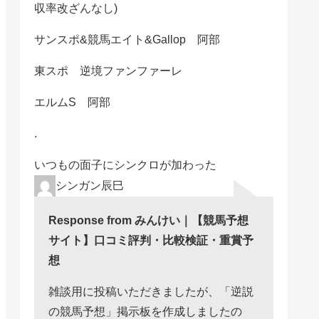
収率改ざんなし)
サンスポ&競馬エイト&Gallop 阿部
東スポ 逆境ファンファーレ
エルムS 阿部
.
いつもの面子にシンクロが加わった
シンガン辰巳
Response from みんけい｜【競馬予想
サイト】口コミ評判・比較検証・重賞予
想
雑談用に投稿いただきましたが、「逆説
の競馬予想」掲示板を作成しましたの