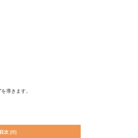
”を導きます。
目次
[
閉
]