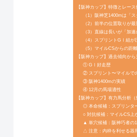
【阪神カップ】特徴とレース
（1）阪神芝1400mは
（2）前半の位置取りが最
（3）直線は長いが「加速
（4）スプリントGⅠ組が
（5）マイルCSからの距
【阪神カップ】過去傾向から
① GⅠ好走歴
② スプリント〜マイルで
③ 阪神1400mの実績
④ 12月の馬場適性
【阪神カップ】有力馬分析（
◎ 本命候補：スプリンタ
○ 対抗候補：マイルCS
▲ 単穴候補：阪神巧者の1
△ 注意：内枠を利せる器