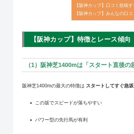
【阪神カップ】口コミ投稿す
【阪神カップ】みんなの口コ
【阪神カップ】特徴とレース傾向
（1）阪神芝1400mは「スタート直後
阪神芝1400mの最大の特徴は
スタートしてすぐ急坂
この坂でスピードが落ちやすい
パワー型の先行馬が有利