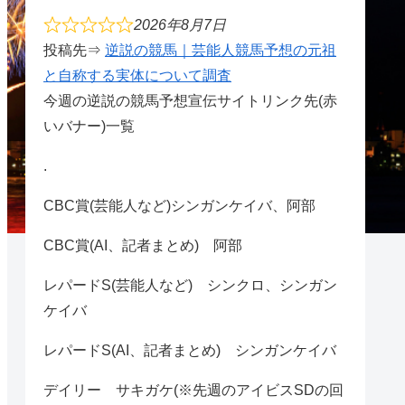
2026年8月7日
投稿先⇒
逆説の競馬｜芸能人競馬予想の元祖
と自称する実体について調査
今週の逆説の競馬予想宣伝サイトリンク先(赤
いバナー)一覧
.
CBC賞(芸能人など)シンガンケイバ、阿部
CBC賞(AI、記者まとめ) 阿部
レパードS(芸能人など) シンクロ、シンガン
ケイバ
レパードS(AI、記者まとめ) シンガンケイバ
デイリー サキガケ(※先週のアイビスSDの回