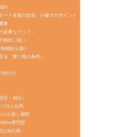
傾向
「スタート直後の急坂」が最大のポイント
重要
の必要なラップ」
圧倒的に強い
離短縮組も強い
見る「勝つ馬の条件」
の先行力
想定・例示）
ーズS上位馬
上がりの差し脚型
400m専門型
用な先行馬