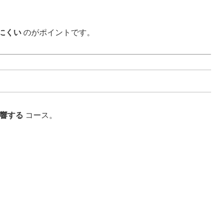
にくい
のがポイントです。
響する
コース。