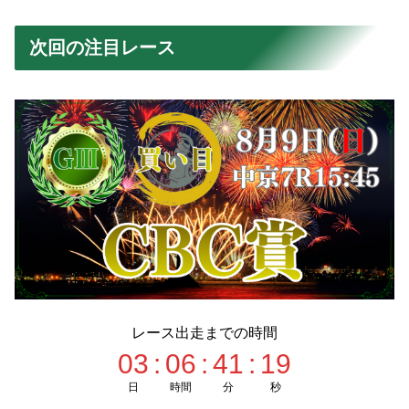
次回の注目レース
レース出走までの時間
03
:
06
:
41
:
17
日
時間
分
秒