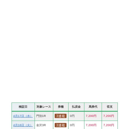
検証日
対象レース
券種
払戻金
馬券代
収支
3連複
4月17日（水）
門別1R
0円
7,200円
7,200円
3連複
4月16日（火）
金沢3R
0円
7,200円
7,200円