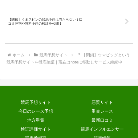
【閉鎖】うまスピンの競馬予想は当たらない？口
コミ評判や無料予想の検証を公開！
ホーム
競馬予想サイト
【閉鎖】ウマビッグという
競馬予想サイトを徹底検証｜現在はnoteに移動しサービス継続中
競馬予想サイト
悪質サイト
今日のレース予想
重賞レース
地方重賞
最新口コミ
検証評価サイト
競馬インフルエンサー
競馬予想家
競馬情報