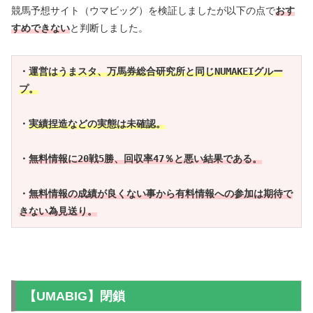
競馬予想サイト（ウマビッグ）を検証しましたが以下の点で
おす
すめできない
と判断しました。
・
運営はうまスタ、万馬券総合研究所と同じNUMAKEIグルー
プ。
・
実績捏造などの実態は未確認。
・
無料情報に20戦5勝、回収率47％と悪い結果である。
・
無料情報の成績が良くない事から有料情報への参加は期待で
きない為見送り。
【UMABIG】閉鎖