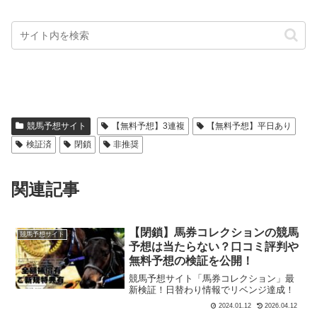
競馬予想サイト
【無料予想】3連複
【無料予想】平日あり
検証済
閉鎖
非推奨
関連記事
【閉鎖】馬券コレクションの競馬
競馬予想サイト
予想は当たらない？口コミ評判や
無料予想の検証を公開！
競馬予想サイト「馬券コレクション」最
新検証！日替わり情報でリベンジ達成！
2024.01.12
2026.04.12