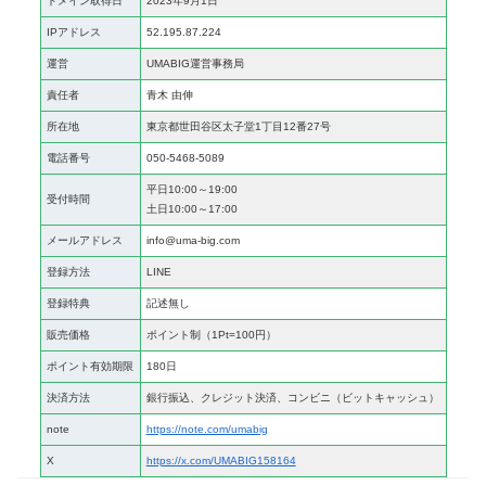
ドメイン取得日
2023年9月1日
IPアドレス
52.195.87.224
運営
UMABIG運営事務局
責任者
青木 由伸
所在地
東京都世田谷区太子堂1丁目12番27号
電話番号
050-5468-5089
平日10:00～19:00
受付時間
土日10:00～17:00
メールアドレス
info@uma-big.com
登録方法
LINE
登録特典
記述無し
販売価格
ポイント制（1Pt=100円）
ポイント有効期限
180日
決済方法
銀行振込、クレジット決済、コンビニ（ビットキャッシュ）
note
https://note.com/umabig
X
https://x.com/UMABIG158164