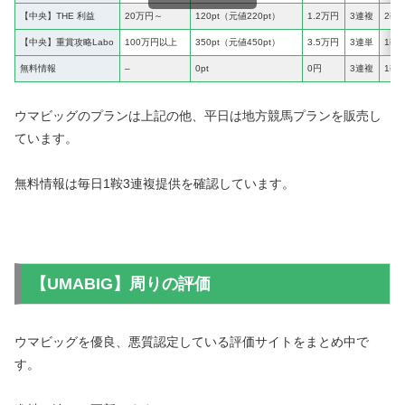
【中央】THE 利益
20万円～
120pt（元値220pt）
1.2万円
3連複
2鞍
【中央】重賞攻略Labo
100万円以上
350pt（元値450pt）
3.5万円
3連単
1鞍
無料情報
–
0pt
0円
3連複
1鞍
ウマビッグのプランは上記の他、平日は地方競馬プランを販売し
ています。
無料情報は毎日1鞍3連複提供を確認しています。
【UMABIG】周りの評価
ウマビッグを優良、悪質認定している評価サイトをまとめ中で
す。