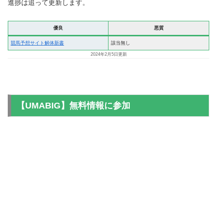
進捗は追って更新します。
優良
悪質
競馬予想サイト解体新書
該当無し
2024年2月5日更新
【UMABIG】無料情報に参加