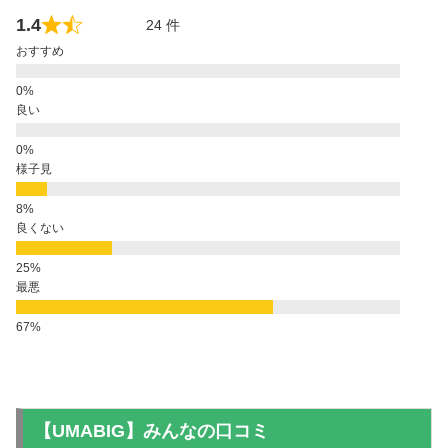
1.4
24 件
おすすめ
良い
様子見
良くない
最悪
【UMABIG】みんなの口コミ