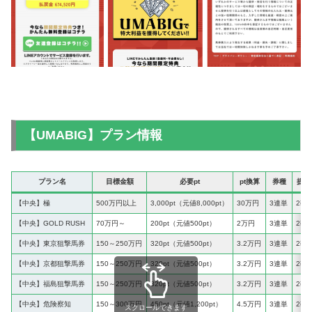
【UMABIG】プラン情報
プラン名
目標金額
必要pt
pt換算
券種
提供
【中央】極
500万円以上
3,000pt（元値8,000pt）
30万円
3連単
2鞍
【中央】GOLD RUSH
70万円～
200pt（元値500pt）
2万円
3連単
2鞍
【中央】東京狙撃馬券
150～250万円
320pt（元値500pt）
3.2万円
3連単
2鞍
【中央】京都狙撃馬券
150～250万円
320pt（元値500pt）
3.2万円
3連単
2鞍
【中央】福島狙撃馬券
150～250万円
320pt（元値500pt）
3.2万円
3連単
2鞍
【中央】危険察知
150～300万円
450pt（元値1,200pt）
4.5万円
3連単
2鞍
スクロールできます