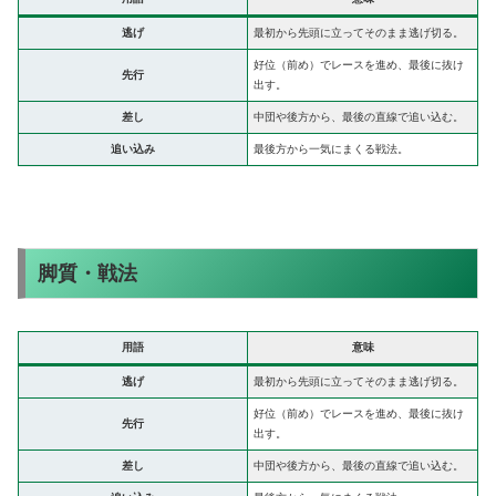
逃げ
最初から先頭に立ってそのまま逃げ切る。
好位（前め）でレースを進め、最後に抜け
先行
出す。
差し
中団や後方から、最後の直線で追い込む。
追い込み
最後方から一気にまくる戦法。
脚質・戦法
用語
意味
逃げ
最初から先頭に立ってそのまま逃げ切る。
好位（前め）でレースを進め、最後に抜け
先行
出す。
差し
中団や後方から、最後の直線で追い込む。