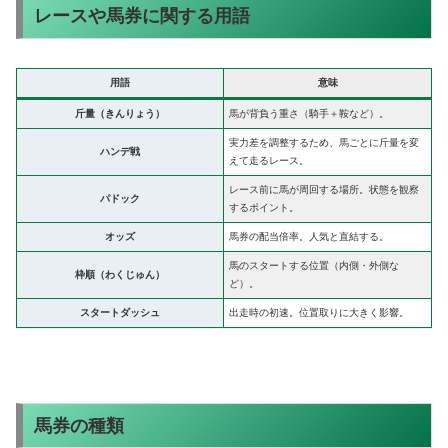
レースや馬券に関する用語
用語
意味
斤量（きんりょう）
馬が背負う重さ（騎手＋鞍など）。
実力差を調整するため、馬ごとに斤量を変
ハンデ戦
えて走るレース。
レース前に馬が周回する場所。状態を観察
パドック
するポイント。
オッズ
馬券の配当倍率。人気と直結する。
馬のスタートする位置（内側・外側な
枠順（わくじゅん）
ど）。
スタートダッシュ
出走時の初速。位置取りに大きく影響。
馬券の種類