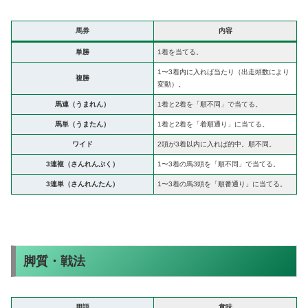
馬券
内容
単勝
1着を当てる。
1〜3着内に入れば当たり（出走頭数により
複勝
変動）。
馬連（うまれん）
1着と2着を「順不同」で当てる。
馬単（うまたん）
1着と2着を「着順通り」に当てる。
ワイド
2頭が3着以内に入れば的中。順不同。
3連複（さんれんぷく）
1〜3着の馬3頭を「順不同」で当てる。
3連単（さんれんたん）
1〜3着の馬3頭を「順番通り」に当てる。
脚質・戦法
用語
意味