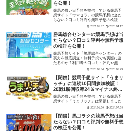
を公開！
競馬の買い目予想を提供している競馬予
想サイト「ウマセラ」の競馬予想は当た
らない？口コミ評判や無料予想の検証を
公開！
2024.01.07
2026.04.12
勝馬総合センターの競馬予想は当
競馬予想サイト
たらない？口コミ評判や無料予想
の検証を公開！
競馬予想サイト「勝馬総合センター」の
実力を徹底調査！無料予想でも実際に当
たるのか？利用者の口コミ・評判や無料
予想の内容を検証して紹介。
2026.06.04
2026.06.29
【閉鎖】競馬予想サイト「うまリ
競馬予想サイト
ッチ」に連続10日間参加検証！
20戦1勝回収率24％マイナス終
了！
競馬の買い目予想を提供している競馬予
想サイト「うまリッチ」は閉鎖しました
2024.01.09
2024.07.08
【閉鎖】馬ゴラクの競馬予想は当
競馬予想サイト
たらない？口コミ評判や無料予想
の検証を公開！