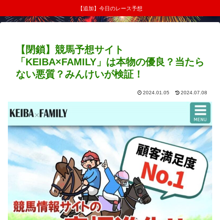
【追加】今日のレース予想
【閉鎖】競馬予想サイト
「KEIBA×FAMILY」は本物の優良？当たら
ない悪質？みんけいが検証！
2024.01.05
2024.07.08