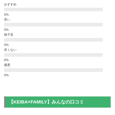
おすすめ
良い
様子見
良くない
最悪
【KEIBA×FAMILY】みんなの口コミ