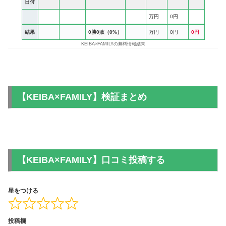
日付
万円
0円
結果
0勝0敗（0%）
万円
0円
0円
KEIBA×FAMILYの無料情報結果
【KEIBA×FAMILY】検証まとめ
【KEIBA×FAMILY】口コミ投稿する
星をつける
投稿欄