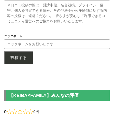
ニックネーム
投稿する
【KEIBA×FAMILY】みんなの評価
0
0 件