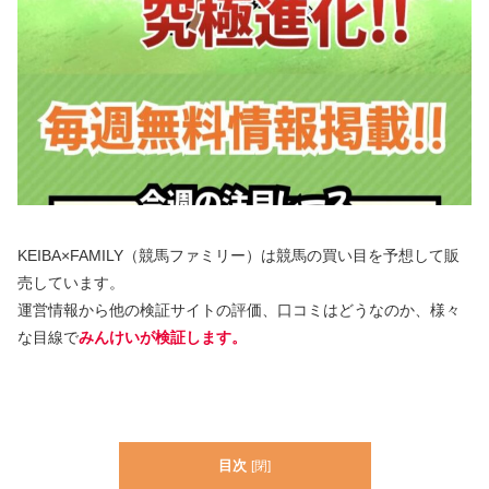
KEIBA×FAMILY（競馬ファミリー）は競馬の買い目を予想して販
売しています。
運営情報から他の検証サイトの評価、口コミはどうなのか、様々
な目線で
みんけいが検証します。
目次
[
閉
]