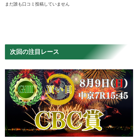
まだ誰も口コミ投稿していません
次回の注目レース