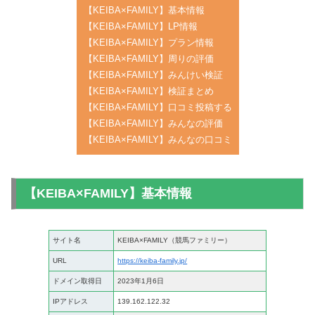
【KEIBA×FAMILY】基本情報
【KEIBA×FAMILY】LP情報
【KEIBA×FAMILY】プラン情報
【KEIBA×FAMILY】周りの評価
【KEIBA×FAMILY】みんけい検証
【KEIBA×FAMILY】検証まとめ
【KEIBA×FAMILY】口コミ投稿する
【KEIBA×FAMILY】みんなの評価
【KEIBA×FAMILY】みんなの口コミ
【KEIBA×FAMILY】基本情報
サイト名
KEIBA×FAMILY（競馬ファミリー）
URL
https://keiba-family.jp/
ドメイン取得日
2023年1月6日
IPアドレス
139.162.122.32