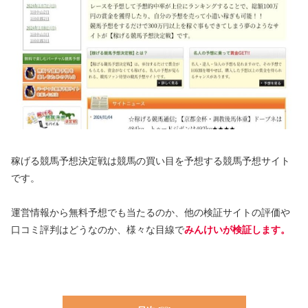
稼げる競馬予想決定戦は競馬の買い目を予想する競馬予想サイト
です。
運営情報から無料予想でも当たるのか、他の検証サイトの評価や
口コミ評判はどうなのか、様々な目線で
みんけいが検証します。