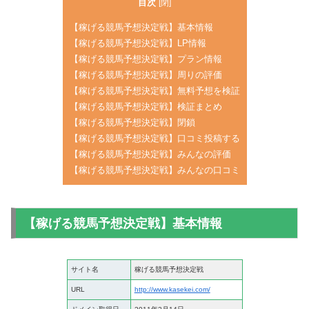
目次
[
閉
]
【稼げる競馬予想決定戦】基本情報
【稼げる競馬予想決定戦】LP情報
【稼げる競馬予想決定戦】プラン情報
【稼げる競馬予想決定戦】周りの評価
【稼げる競馬予想決定戦】無料予想を検証
【稼げる競馬予想決定戦】検証まとめ
【稼げる競馬予想決定戦】閉鎖
【稼げる競馬予想決定戦】口コミ投稿する
【稼げる競馬予想決定戦】みんなの評価
【稼げる競馬予想決定戦】みんなの口コミ
【稼げる競馬予想決定戦】基本情報
サイト名
稼げる競馬予想決定戦
URL
http://www.kasekei.com/