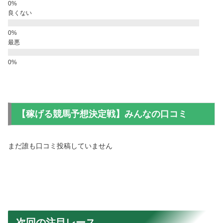
良くない
最悪
【稼げる競馬予想決定戦】みんなの口コミ
まだ誰も口コミ投稿していません
次回の注目レース