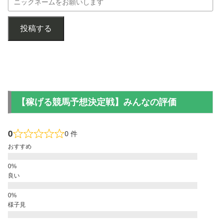
投稿する
【稼げる競馬予想決定戦】みんなの評価
0
0 件
おすすめ
良い
様子見