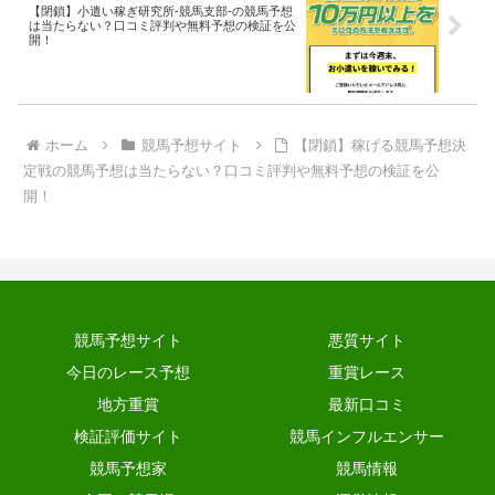
【閉鎖】小遣い稼ぎ研究所-競馬支部-の競馬予想
は当たらない？口コミ評判や無料予想の検証を公
開！
ホーム
競馬予想サイト
【閉鎖】稼げる競馬予想決
定戦の競馬予想は当たらない？口コミ評判や無料予想の検証を公
開！
競馬予想サイト
悪質サイト
今日のレース予想
重賞レース
地方重賞
最新口コミ
検証評価サイト
競馬インフルエンサー
競馬予想家
競馬情報