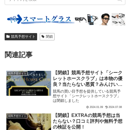
競馬予想サイト
閉鎖
関連記事
【閉鎖】競馬予想サイト「シーク
競馬予想サイト
レットホースクラブ」は本物の優
良？当たらない悪質？みんけいが
検証！
競馬の買い目予想を提供している競馬予
想サイト「シークレットホースクラブ」
は閉鎖しました
2024.01.09
2024.07.08
【閉鎖】EXTRAの競馬予想は当
競馬予想サイト
たらない？口コミ評判や無料予想
の検証を公開！