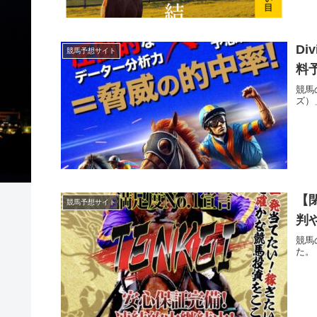
D
競馬予想サイト
料
競馬
ズ）
【
競馬予想サイト
判
競馬
た。