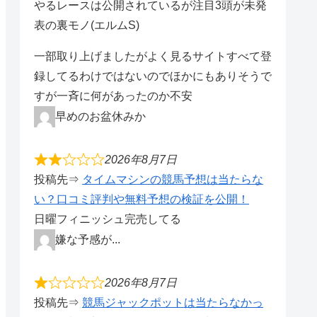
やるレースは公開されているが注目3頭が未発
表の裏モノ(エルムS)
一部取り上げましたがよく見るサイトすべて登
録してるわけではないのでほかにもありそうで
すが一斉に何があったのか不安
早めのお盆休みか
2026年8月7日
投稿先⇒
タイムマシンの競馬予想は当たらな
い？口コミ評判や無料予想の検証を公開！
日曜フィニッシュ完売してる
嫌な予感が...
2026年8月7日
投稿先⇒
競馬ジャックポットは当たらなかっ