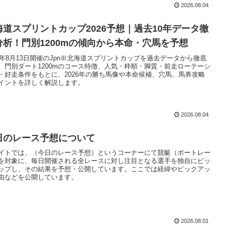
2026.08.04
海道スプリントカップ2026予想｜過去10年データ徹
分析！門別1200mの傾向から本命・穴馬を予想
26年8月13日開催のJpnⅢ北海道スプリントカップを過去データから徹底
。門別ダート1200mのコース特徴、人気・枠順・脚質・前走ローテーシ
・好走条件をもとに、2026年の勝ち馬像や本命候補、穴馬、馬券攻略
イントを詳しく解説します。
2026.08.04
日のレース予想について
イトでは、（今日のレース予想）というコーナーにて競艇（ボートレー
を対象に、毎日開催される全レースに対し注目となる選手を独自にピッ
ップし、その結果を予想・公開しています。ここでは経緯やピックアッ
由などを公開しています。
2026.08.01