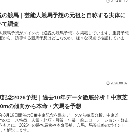
2024.01.12
説の競馬｜芸能人競馬予想の元祖と自称する実体に
いて調査
人競馬予想がメインの（逆説の競馬予想）を掲載しています。重賞予想
度から、誘導する競馬予想はどこなのか、様々な視点で検証していま
2026.08.07
京記念2026予想｜過去10年データ徹底分析！中京芝
600mの傾向から本命・穴馬を予想
26年8月16日開催のGⅢ中京記念を過去データから徹底分析。中京芝
00mのコース特徴、人気・枠順・脚質・年齢・前走ローテーション・好走
をもとに、2026年の勝ち馬像や本命候補、穴馬、馬券攻略のポイント
しく解説します。