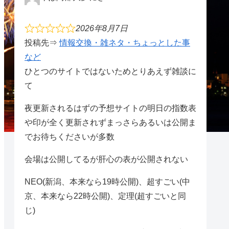
2026年8月7日
投稿先⇒
情報交換・雑ネタ・ちょっとした事
など
ひとつのサイトではないためとりあえず雑談に
て
夜更新されるはずの予想サイトの明日の指数表
や印が全く更新されずまっさらあるいは公開ま
でお待ちくださいが多数
会場は公開してるが肝心の表が公開されない
NEO(新潟、本来なら19時公開)、超すごい(中
京、本来なら22時公開)、定理(超すごいと同
じ)