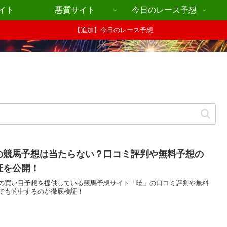
イト
悪質サイト
今日のレース予想
【追加】今日のレース予想
の競馬予想は当たらない？口コミ評判や無料予想の
証を公開！
の買い目予想を提供している競馬予想サイト「暁」の口コミ評判や無料
でも的中するのか徹底検証！