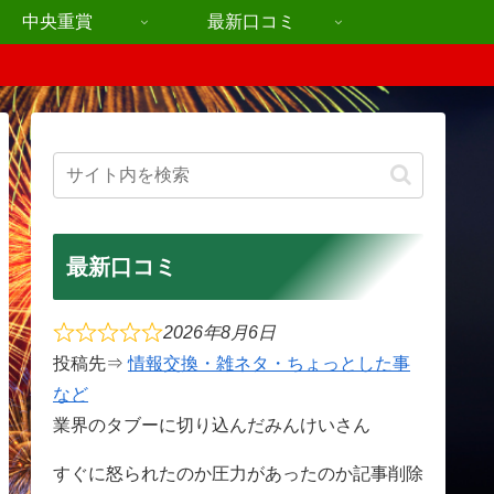
中央重賞
最新口コミ
最新口コミ
2026年8月6日
投稿先⇒
情報交換・雑ネタ・ちょっとした事
など
業界のタブーに切り込んだみんけいさん
すぐに怒られたのか圧力があったのか記事削除