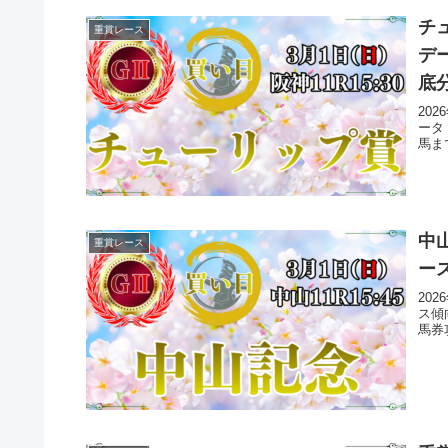
チ
重賞レース
デ
底
20
ータ
馬ま
中
重賞レース
ー
20
ス傾
馬券