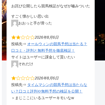
お詫び公開したら競馬検証がなぜが嚙みついた
すごく懐かしい思い出
おおっと手が滑った
2026年8月6日
投稿先⇒
オールウィンの競馬予想は当たる？
口コミ・評判と無料予想を徹底検証！
サイトはユーザーに課金して貰いたい
それだけ
2026年8月6日
投稿先⇒
タイムマシンの競馬予想は当たらな
い？口コミ評判や無料予想の検証を公開！
＞まじここにいるユーザーキモいなw