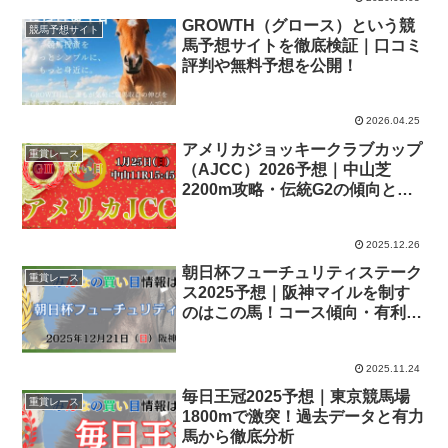
GROWTH（グロース）という競
競馬予想サイト
馬予想サイトを徹底検証｜口コミ
評判や無料予想を公開！
2026.04.25
アメリカジョッキークラブカップ
重賞レース
（AJCC）2026予想｜中山芝
2200m攻略・伝統G2の傾向と注
目馬を徹底分析
2025.12.26
朝日杯フューチュリティステーク
重賞レース
ス2025予想｜阪神マイルを制す
のはこの馬！コース傾向・有利不
利データから導く本命候補と穴馬
を徹底考察
2025.11.24
毎日王冠2025予想｜東京競馬場
重賞レース
1800mで激突！過去データと有力
馬から徹底分析